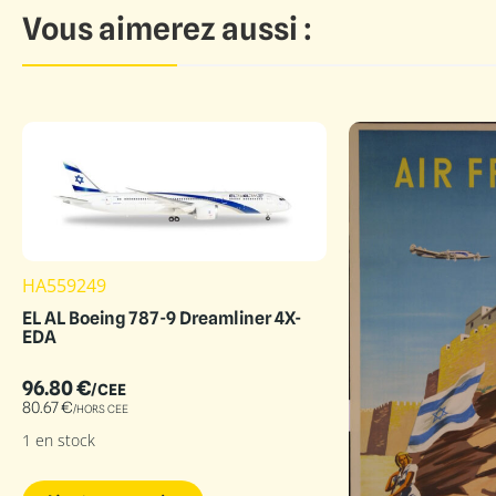
Vous aimerez aussi :
HA559249
EL AL Boeing 787-9 Dreamliner 4X-
EDA
96.80
€
/CEE
80.67
€
/HORS CEE
1 en stock