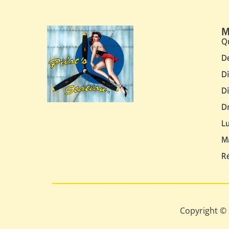
M
Q
D
D
D
D
L
M
R
Copyright © 2