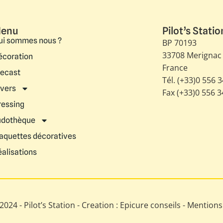
enu
Pilot’s Statio
ui sommes nous ?
BP 70193
33708 Merignac
écoration
France
iecast
Tél. (+33)0 556 
ivers
Fax (+33)0 556 
ressing
udothèque
aquettes décoratives
éalisations
024 - Pilot’s Station - Creation : Epicure conseils -
Mentions 