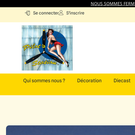
NOUS SOMMES FERMES
S'inscrire
Se connecter
Qui sommes nous ?
Décoration
Diecast