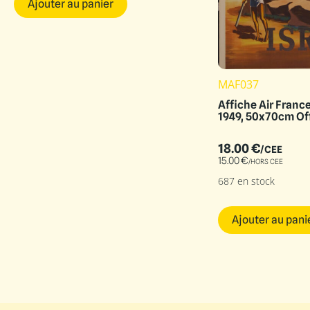
Ajouter au panier
MAF037
Affiche Air France
1949, 50x70cm Of
18.00
€
/CEE
15.00
€
/HORS CEE
687 en stock
Ajouter au pani