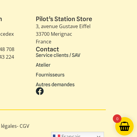
n
Pilot’s Station Store
3, avenue Gustave Eiffel​
 cedex
33700 Merignac
France
Contact
348 708
Service clients / SAV
343 224
Atelier
Fournisseurs
Autres demandes
0
légales
-
CGV
Français