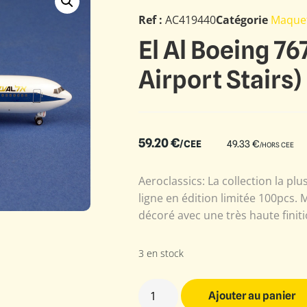
Ref :
AC419440
Catégorie
Maque
El Al Boeing 7
Airport Stairs)
59.20
€
/CEE
49.33
€
/HORS CEE
Aeroclassics: La collection la plu
ligne en édition limitée 100pcs.
décoré avec une très haute finiti
3 en stock
Ajouter au panier