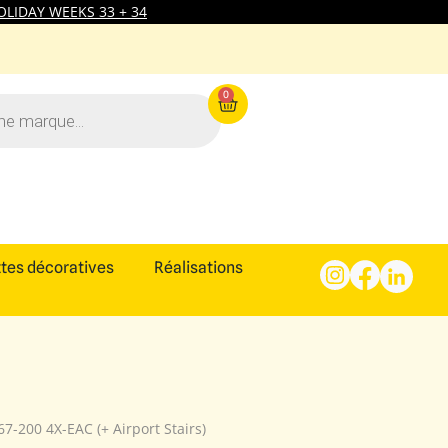
LIDAY WEEKS 33 + 34
0
tes décoratives
Réalisations
67-200 4X-EAC (+ Airport Stairs)