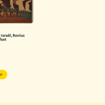
 Israël, Renluc
fset
er