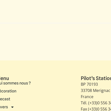
enu
Pilot’s Statio
ui sommes nous ?
BP 70193
33708 Merignac
écoration
France
iecast
Tél. (+33)0 556 
ivers
Fax (+33)0 556 