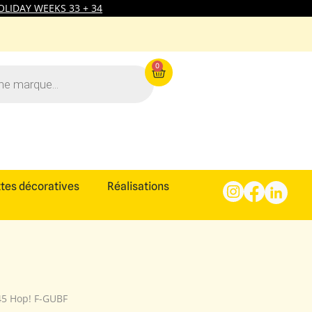
LIDAY WEEKS 33 + 34
0
tes décoratives
Réalisations
45 Hop! F-GUBF