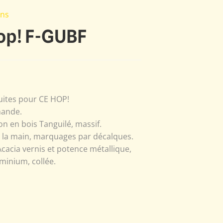
ons
op! F-GUBF
uites pour CE HOP!
mande.
n en bois Tanguilé, massif.
à la main, marquages par décalques.
Acacia vernis et potence métallique,
minium, collée.