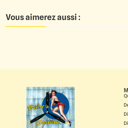
Vous aimerez aussi :
M
Q
D
D
D