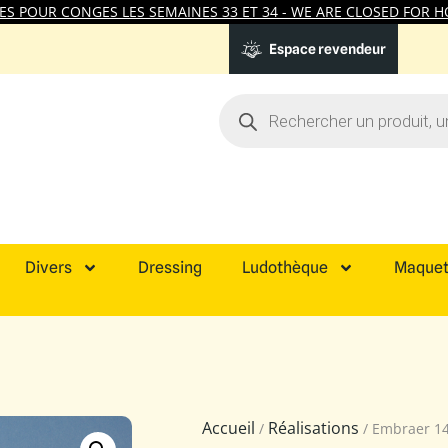
 POUR CONGES LES SEMAINES 33 ET 34 - WE ARE CLOSED FOR HO
Espace revendeur
Divers
Dressing
Ludothèque
Maquet
Accueil
Réalisations
/
/ Embraer 1