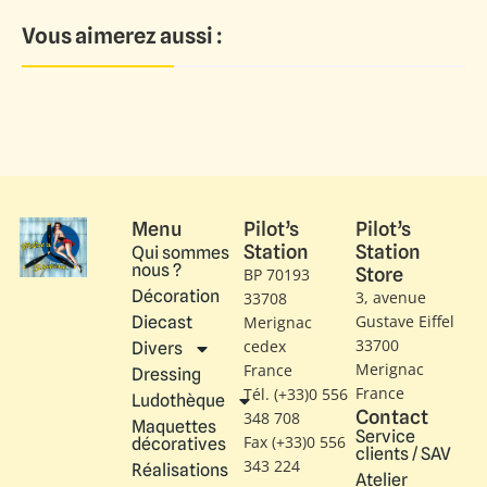
Vous aimerez aussi :
Menu
Pilot’s
Pilot’s
Station
Station
Qui sommes
nous ?
Store
BP 70193
Décoration
3, avenue
33708
Gustave Eiffel​
Diecast
Merignac
33700
cedex
Divers
Merignac
France
Dressing
France
Tél. (+33)0 556
Ludothèque
Contact
348 708
Maquettes
Service
Fax (+33)0 556
décoratives
clients / SAV
343 224
Réalisations
Atelier