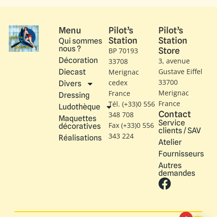
Menu
Pilot’s
Pilot’s
Station
Station
Qui sommes
nous ?
Store
BP 70193
Décoration
3, avenue
33708
Gustave Eiffel​
Diecast
Merignac
33700
cedex
Divers
Merignac
France
Dressing
France
Tél. (+33)0 556
Ludothèque
Contact
348 708
Maquettes
Service
Fax (+33)0 556
décoratives
clients / SAV
343 224
Réalisations
Atelier
Fournisseurs
Autres
demandes