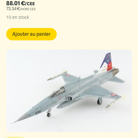
88.01
€
/CEE
73.34
€
/HORS CEE
10 en stock
Ajouter au panier