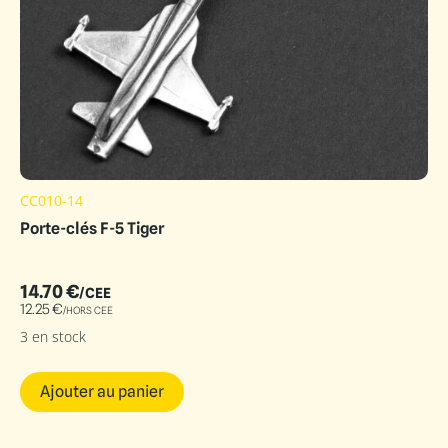
CC010-14
Porte-clés F-5 Tiger
14.70
€
/CEE
12.25
€
/HORS CEE
3 en stock
Ajouter au panier