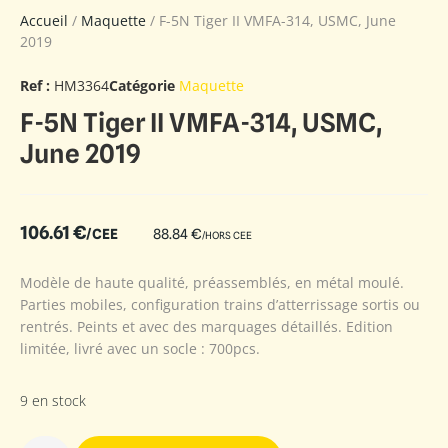
Accueil
/
Maquette
/ F-5N Tiger II VMFA-314, USMC, June
2019
Ref :
HM3364
Catégorie
Maquette
F-5N Tiger II VMFA-314, USMC,
June 2019
106.61
€
/CEE
88.84
€
/HORS CEE
Modèle de haute qualité, préassemblés, en métal moulé.
Parties mobiles, configuration trains d’atterrissage sortis ou
rentrés. Peints et avec des marquages détaillés. Edition
limitée, livré avec un socle : 700pcs.
9 en stock