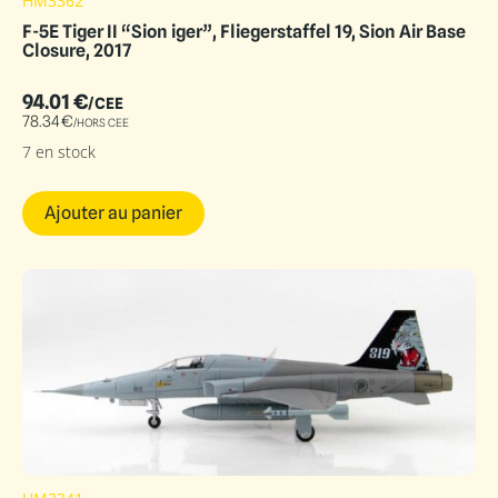
HM3362
F-5E Tiger II “Sion iger”, Fliegerstaffel 19, Sion Air Base
Closure, 2017
94.01
€
/CEE
78.34
€
/HORS CEE
7 en stock
Ajouter au panier