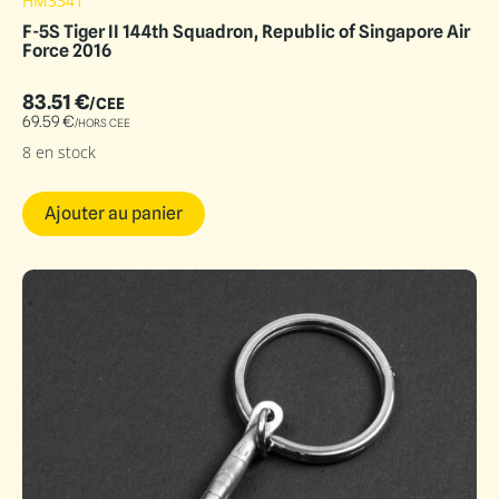
HM3341
F-5S Tiger II 144th Squadron, Republic of Singapore Air
Force 2016
83.51
€
/CEE
69.59
€
/HORS CEE
8 en stock
Ajouter au panier