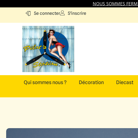
NOUS SOMMES FERMES
S'inscrire
Se connecter
Qui sommes nous ?
Décoration
Diecast