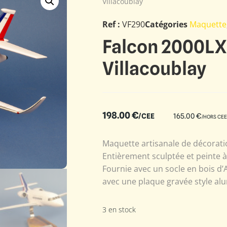
Villacoublay
Ref :
VF290
Catégories
Maquette
Falcon 2000LX
Villacoublay
198.00
€
/CEE
165.00
€
/HORS CEE
Maquette artisanale de décoratio
Entièrement sculptée et peinte 
Fournie avec un socle en bois d’
avec une plaque gravée style alu
3 en stock