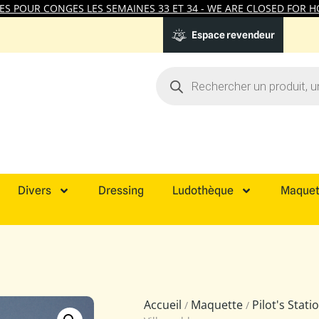
 POUR CONGES LES SEMAINES 33 ET 34 - WE ARE CLOSED FOR HO
Espace revendeur
Divers
Dressing
Ludothèque
Maquet
Accueil
Maquette
Pilot's Stat
/
/