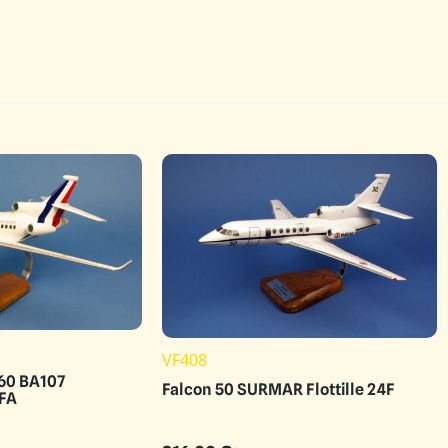
VF408
060 BA107
Falcon 50 SURMAR Flottille 24F
AFA