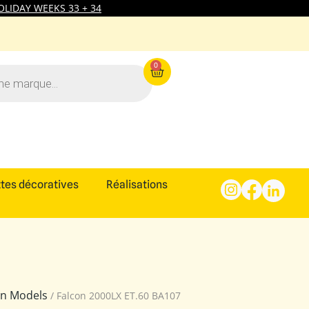
LIDAY WEEKS 33 + 34
0
tes décoratives
Réalisations
ion Models
/ Falcon 2000LX ET.60 BA107