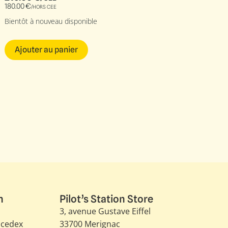
180.00
€
/HORS CEE
Bientôt à nouveau disponible
Ajouter au panier
n
Pilot’s Station Store
3, avenue Gustave Eiffel​
 cedex
33700 Merignac