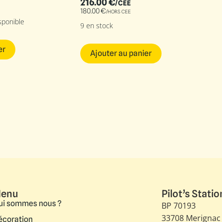
216.00
€
/CEE
180.00
€
/HORS CEE
sponible
9 en stock
er
Ajouter au panier
enu
Pilot’s Statio
ui sommes nous ?
BP 70193
33708 Merignac
écoration