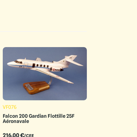
VF076
Falcon 200 Gardian Flottille 25F
Aéronavale
216.00
€
/CEE