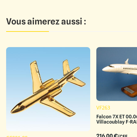
Vous aimerez aussi :
VF263
Falcon 7X ET 00.
Villacoublay F-R
216.00
€
/CEE