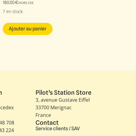
180.00
€
/HORS CEE
7 en stock
Ajouter au panier
n
Pilot’s Station Store
3, avenue Gustave Eiffel​
 cedex
33700 Merignac
France
Contact
348 708
Service clients / SAV
343 224