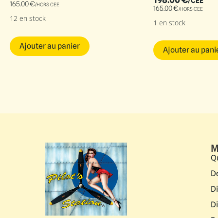
/CEE
165.00
€
/HORS CEE
165.00
€
/HORS CEE
12 en stock
1 en stock
Ajouter au panier
Ajouter au pani
M
Q
D
D
D