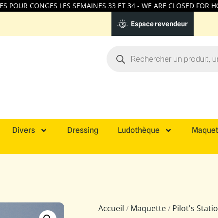
 POUR CONGES LES SEMAINES 33 ET 34 - WE ARE CLOSED FOR HO
Espace revendeur
Divers
Dressing
Ludothèque
Maquet
Accueil
Maquette
Pilot's Stat
/
/