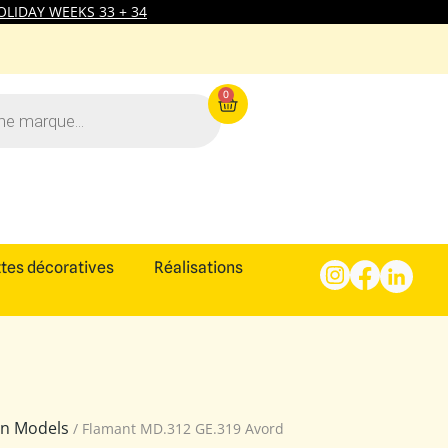
LIDAY WEEKS 33 + 34
0
tes décoratives
Réalisations
ion Models
/ Flamant MD.312 GE.319 Avord