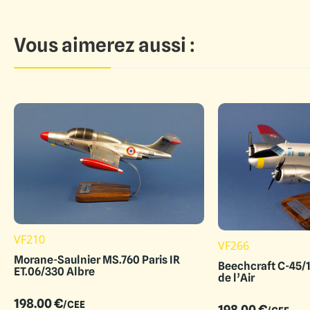
Vous aimerez aussi :
VF210
VF266
Morane-Saulnier MS.760 Paris IR
Beechcraft C-45/
ET.06/330 Albre
de l’Air
198.00
€
/CEE
198.00
€