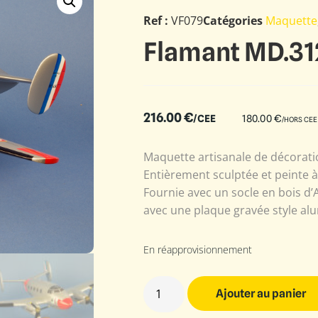
Ref :
VF079
Catégories
Maquette
Flamant MD.31
216.00
€
/CEE
180.00
€
/HORS CEE
Maquette artisanale de décoratio
Entièrement sculptée et peinte 
Fournie avec un socle en bois d’
avec une plaque gravée style alu
En réapprovisionnement
Ajouter au panier