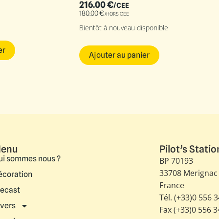
216.00
€
/CEE
180.00
€
/HORS CEE
Bientôt à nouveau disponible
er
Ajouter au panier
enu
Pilot’s Statio
ui sommes nous ?
BP 70193
33708 Merignac
écoration
France
iecast
Tél. (+33)0 556 
ivers
Fax (+33)0 556 