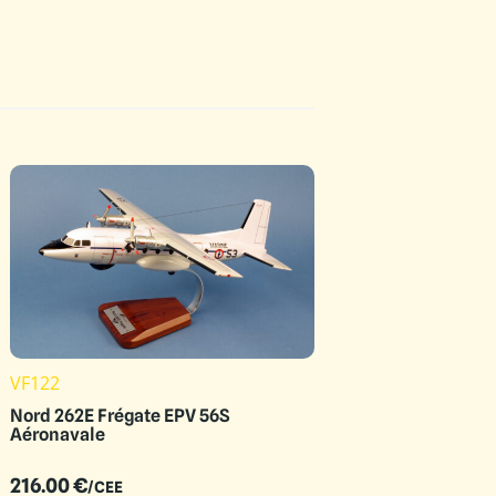
VF122
Nord 262E Frégate EPV 56S
Aéronavale
216.00
€
/CEE