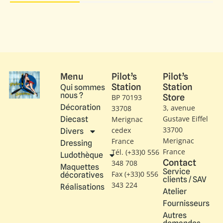
Menu
Pilot’s
Pilot’s
Station
Station
Qui sommes
nous ?
Store
BP 70193
Décoration
3, avenue
33708
Gustave Eiffel​
Diecast
Merignac
33700
cedex
Divers
Merignac
France
Dressing
France
Tél. (+33)0 556
Ludothèque
Contact
348 708
Maquettes
Service
Fax (+33)0 556
décoratives
clients / SAV
343 224
Réalisations
Atelier
Fournisseurs
Autres