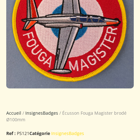
Accueil
/
InsignesBadges
/ Écusson Fouga Magister brodé
Ø100mm
Ref :
PS121
Catégorie
InsignesBadges