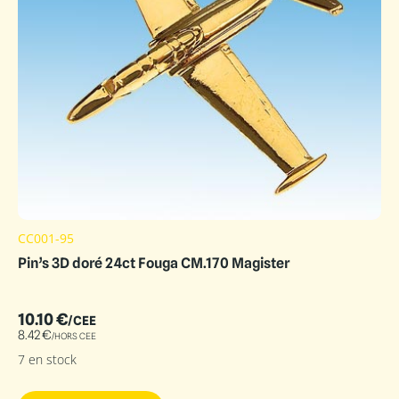
CC001-95
Pin’s 3D doré 24ct Fouga CM.170 Magister
10.10
€
/CEE
8.42
€
/HORS CEE
7 en stock