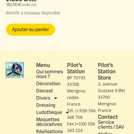
180.00
€
/HORS CEE
Bientôt à nouveau disponible
Ajouter au panier
Menu
Pilot’s
Pilot’s
Station
Station
Qui sommes
nous ?
Store
BP 70193
Décoration
3, avenue
33708
Gustave Eiffel​
Diecast
Merignac
33700
cedex
Divers
Merignac
France
Dressing
France
Tél. (+33)0 556
Ludothèque
Contact
348 708
Maquettes
Service
Fax (+33)0 556
décoratives
clients / SAV
343 224
Réalisations