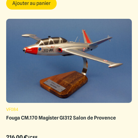
Ajouter au panier
VF084
Fouga CM.170 Magister GI312 Salon de Provence
216.00
€
/CEE