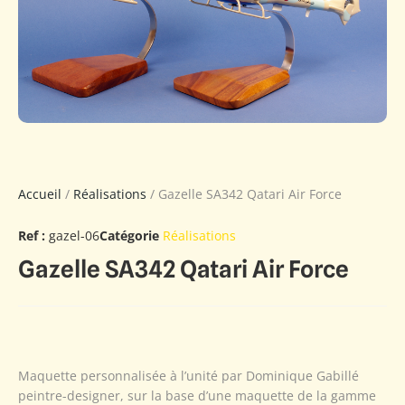
Accueil
/
Réalisations
/ Gazelle SA342 Qatari Air Force
Ref :
gazel-06
Catégorie
Réalisations
Gazelle SA342 Qatari Air Force
Maquette personnalisée à l’unité par Dominique Gabillé
peintre-designer, sur la base d’une maquette de la gamme