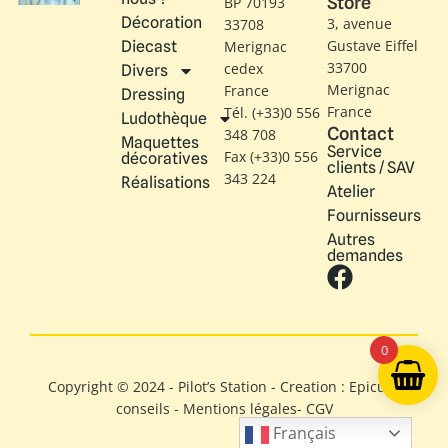
Store
BP 70193
Décoration
3, avenue
33708
Gustave Eiffel​
Diecast
Merignac
33700
cedex
Divers
Merignac
France
Dressing
France
Tél. (+33)0 556
Ludothèque
Contact
348 708
Maquettes
Service
Fax (+33)0 556
décoratives
clients / SAV
343 224
Réalisations
Atelier
Fournisseurs
Autres
demandes
0
Copyright © 2024 - Pilot’s Station - Creation : Epicure
conseils -
Mentions légales
-
CGV
Français