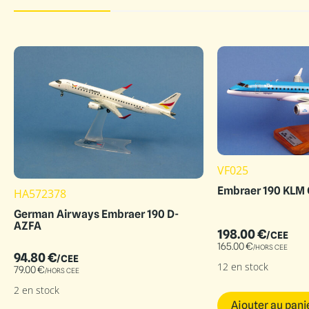
VF025
Embraer 190 KLM
HA572378
German Airways Embraer 190 D-
AZFA
198.00
€
/CEE
165.00
€
/HORS CEE
94.80
€
/CEE
12 en stock
79.00
€
/HORS CEE
2 en stock
Ajouter au pani