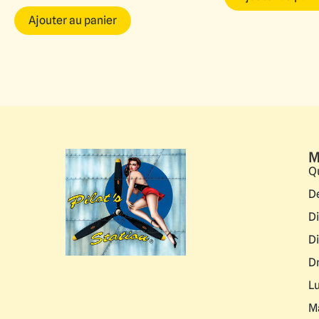
Ajouter au panier
M
Q
D
D
D
D
L
M