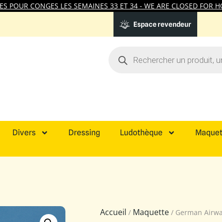
 POUR CONGES LES SEMAINES 33 ET 34 - WE ARE CLOSED FOR HO
Espace revendeur
Divers
Dressing
Ludothèque
Maquet
Accueil
Maquette
/
/ German Airwa