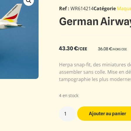
Ref :
WR614214
Catégorie
Maque
German Airway
43.30
€
/CEE
36.08
€
/HORS CEE
Herpa snap-fit, des miniatures de
assembler sans colle. Mise en d
tampographie les plus modernes.
4 en stock
Ajouter au panier