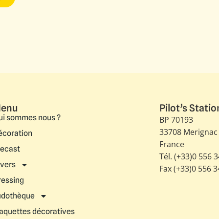
enu
Pilot’s Statio
ui sommes nous ?
BP 70193
33708 Merignac
écoration
France
iecast
Tél. (+33)0 556 
ivers
Fax (+33)0 556 
ressing
udothèque
aquettes décoratives