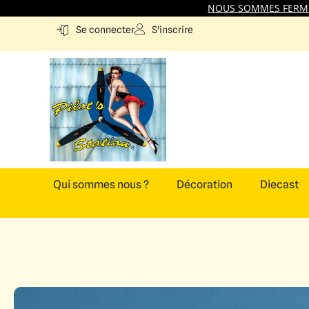
NOUS SOMMES FERMES
S'inscrire
Se connecter
Qui sommes nous ?
Décoration
Diecast