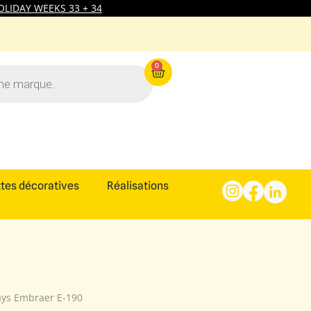
LIDAY WEEKS 33 + 34
0
tes décoratives
Réalisations
ys Embraer E-190