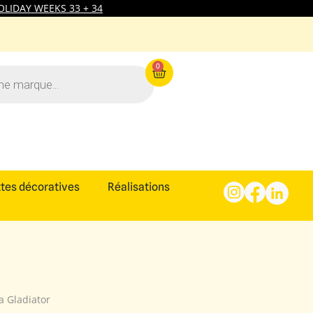
LIDAY WEEKS 33 + 34
0
tes décoratives
Réalisations
a Gladiator