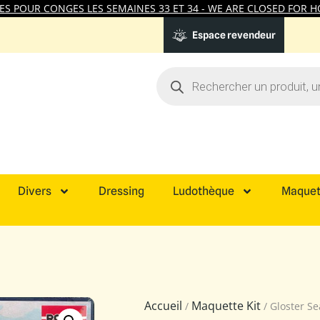
 POUR CONGES LES SEMAINES 33 ET 34 - WE ARE CLOSED FOR HO
Espace revendeur
Divers
Dressing
Ludothèque
Maquet
Accueil
Maquette Kit
/
/ Gloster Se