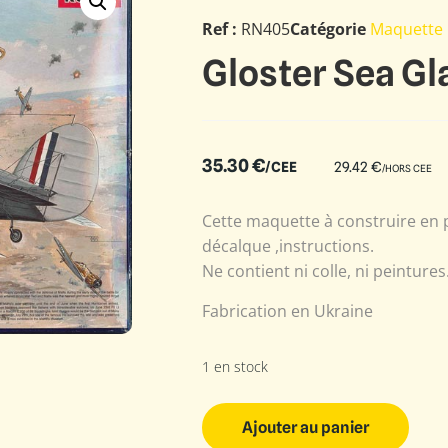
Ref :
RN405
Catégorie
Maquette 
Gloster Sea Gl
35.30
€
/CEE
29.42
€
/HORS CEE
Cette maquette à construire en p
décalque ,instructions.
Ne contient ni colle, ni peintures
Fabrication en Ukraine
1 en stock
Ajouter au panier