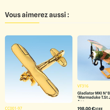
Vous aimerez aussi :
VF316
Gladiator MKI N°80 Squadron
‘Marmaduke T.St 
Ace
CC001-97
198.00
€
/CEE