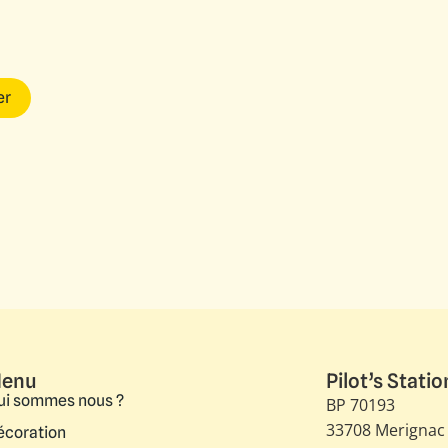
er
enu
Pilot’s Statio
ui sommes nous ?
BP 70193
33708 Merignac
écoration