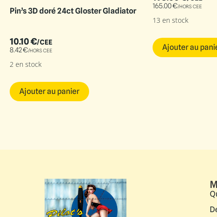
165.00
€
/HORS CEE
Pin’s 3D doré 24ct Gloster Gladiator
13 en stock
10.10
€
/CEE
Ajouter au pani
8.42
€
/HORS CEE
2 en stock
Ajouter au panier
M
Q
D