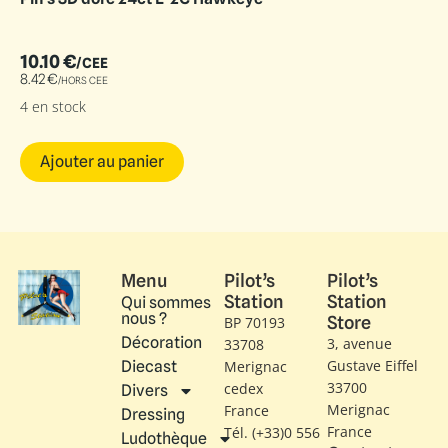
10.10
€
/CEE
8.42
€
/HORS CEE
4 en stock
Ajouter au panier
Menu
Pilot’s
Pilot’s
Station
Station
Qui sommes
nous ?
Store
BP 70193
Décoration
3, avenue
33708
Gustave Eiffel​
Diecast
Merignac
33700
cedex
Divers
Merignac
France
Dressing
France
Tél. (+33)0 556
Ludothèque