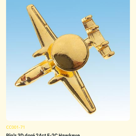
CC001-71
Pin’s 3D doré 24ct E-2C Hawkeye