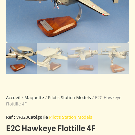
Accueil
/
Maquette
/
Pilot's Station Models
/ E2C Hawkeye
Flottille 4F
Ref :
VF320
Catégorie
Pilot's Station Models
E2C Hawkeye Flottille 4F