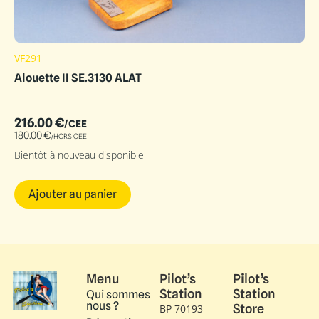
VF291
Alouette II SE.3130 ALAT
216.00
€
/CEE
180.00
€
/HORS CEE
Bientôt à nouveau disponible
Ajouter au panier
Menu
Pilot’s
Pilot’s
Station
Station
Qui sommes
nous ?
Store
BP 70193