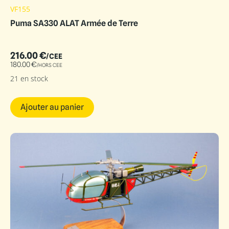
VF155
Puma SA330 ALAT Armée de Terre
216.00
€
/CEE
180.00
€
/HORS CEE
21 en stock
Ajouter au panier