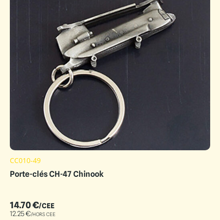
CC010-49
Porte-clés CH-47 Chinook
14.70
€
/CEE
12.25
€
/HORS CEE