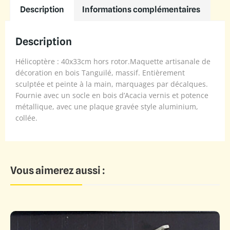
Description
Informations complémentaires
Description
Hélicoptère : 40x33cm hors rotor.Maquette artisanale de
décoration en bois Tanguilé, massif. Entièrement
sculptée et peinte à la main, marquages par décalques.
Fournie avec un socle en bois d’Acacia vernis et potence
métallique, avec une plaque gravée style aluminium,
collée.
Vous aimerez aussi :