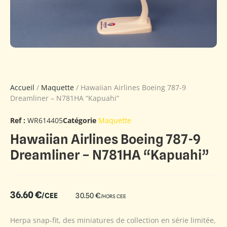
Accueil
/
Maquette
/ Hawaiian Airlines Boeing 787-9
Dreamliner – N781HA “Kapuahi”
Ref :
WR614405
Catégorie
Maquette
Hawaiian Airlines Boeing 787-9
Dreamliner – N781HA “Kapuahi”
36.60
€
/CEE
30.50
€
/HORS CEE
Herpa snap-fit, des miniatures de collection en série limitée,