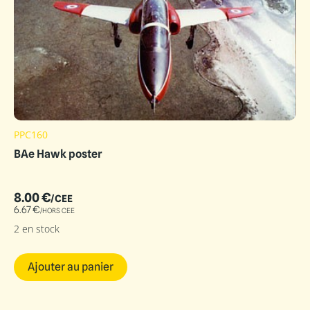
PPC160
BAe Hawk poster
8.00
€
/CEE
6.67
€
/HORS CEE
2 en stock
Ajouter au panier