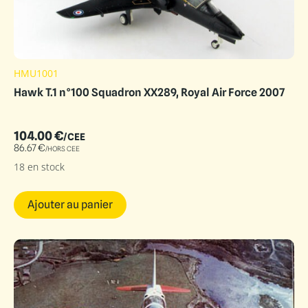
HMU1001
Hawk T.1 n°100 Squadron XX289, Royal Air Force 2007
104.00
€
/CEE
86.67
€
/HORS CEE
18 en stock
Ajouter au panier