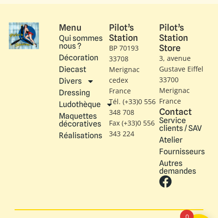
Menu
Pilot’s
Pilot’s
Station
Station
Qui sommes
nous ?
Store
BP 70193
Décoration
3, avenue
33708
Gustave Eiffel​
Diecast
Merignac
33700
cedex
Divers
Merignac
France
Dressing
France
Tél. (+33)0 556
Ludothèque
Contact
348 708
Maquettes
Service
Fax (+33)0 556
décoratives
clients / SAV
343 224
Réalisations
Atelier
Fournisseurs
Autres
demandes
0