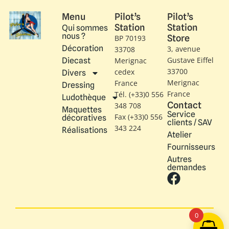
Menu
Pilot’s
Pilot’s
Station
Station
Qui sommes
nous ?
Store
BP 70193
Décoration
3, avenue
33708
Gustave Eiffel​
Diecast
Merignac
33700
cedex
Divers
Merignac
France
Dressing
France
Tél. (+33)0 556
Ludothèque
Contact
348 708
Maquettes
Service
Fax (+33)0 556
décoratives
clients / SAV
343 224
Réalisations
Atelier
Fournisseurs
Autres
demandes
0