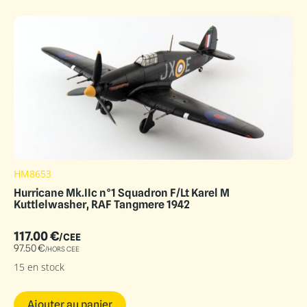
HM8653
Hurricane Mk.IIc n°1 Squadron F/Lt Karel M
Kuttlelwasher, RAF Tangmere 1942
117.00
€
/CEE
97.50
€
/HORS CEE
15 en stock
Ajouter au panier