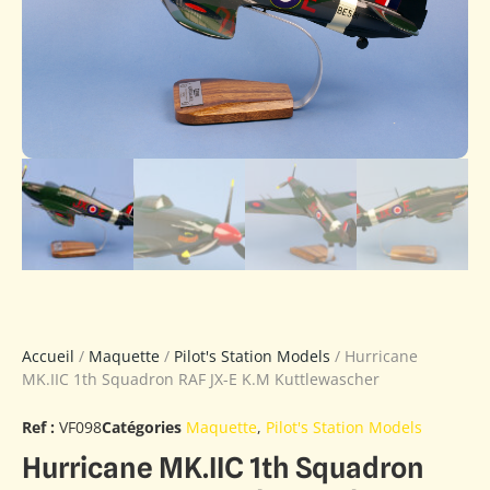
Accueil
/
Maquette
/
Pilot's Station Models
/ Hurricane
MK.IIC 1th Squadron RAF JX-E K.M Kuttlewascher
Ref :
VF098
Catégories
Maquette
,
Pilot's Station Models
Hurricane MK.IIC 1th Squadron