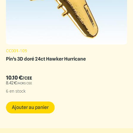
CC001-109
Pin’s 3D doré 24ct Hawker Hurricane
10.10
€
/CEE
8.42
€
/HORS CEE
6 en stock
Ajouter au panier