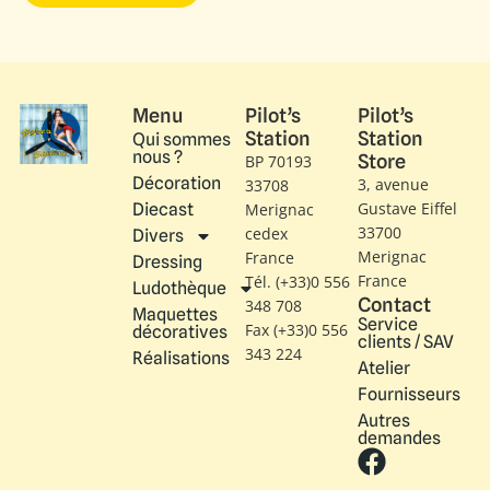
Menu
Pilot’s
Pilot’s
Station
Station
Qui sommes
nous ?
Store
BP 70193
Décoration
3, avenue
33708
Gustave Eiffel​
Diecast
Merignac
33700
cedex
Divers
Merignac
France
Dressing
France
Tél. (+33)0 556
Ludothèque
Contact
348 708
Maquettes
Service
Fax (+33)0 556
décoratives
clients / SAV
343 224
Réalisations
Atelier
Fournisseurs
Autres
demandes