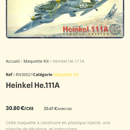
Accueil
/
Maquette Kit
/ Heinkel He.111A
Ref :
RN30021
Catégorie
Maquette Kit
Heinkel He.111A
30.80
€
/CEE
25.67
€
/HORS CEE
Cette maquette à construire en plastique injecté, une
planche de décalque, et instructions.