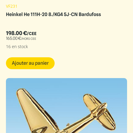
VF231
Heinkel He 111H-20 8./KG4 5J-CN Bardufoss
198.00
€
/CEE
165.00
€
/HORS CEE
16 en stock
Ajouter au panier