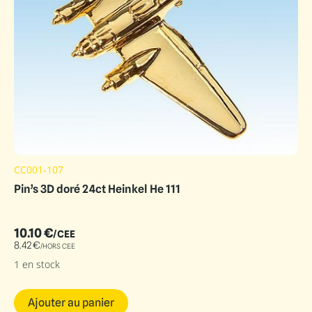
CC001-107
Pin’s 3D doré 24ct Heinkel He 111
10.10
€
/CEE
8.42
€
/HORS CEE
1 en stock
Ajouter au panier