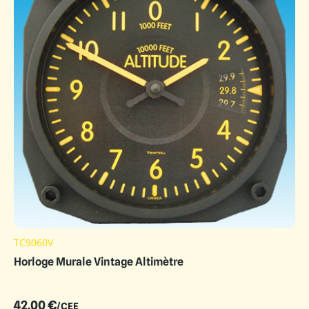
TC9060V
Horloge Murale Vintage Altimètre
42.00
€
/CEE