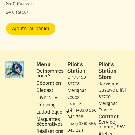
35.00
€
/HORS CEE
24 en stock
Ajouter au panier
Menu
Pilot’s
Pilot’s
Station
Station
Qui sommes
nous ?
Store
BP 70193
Décoration
3, avenue
33708
Gustave Eiffel​
Diecast
Merignac
33700
cedex
Divers
Merignac
France
Dressing
France
Tél. (+33)0 556
Ludothèque
Contact
348 708
Maquettes
Service
Fax (+33)0 556
décoratives
clients / SAV
343 224
Réalisations
Atelier