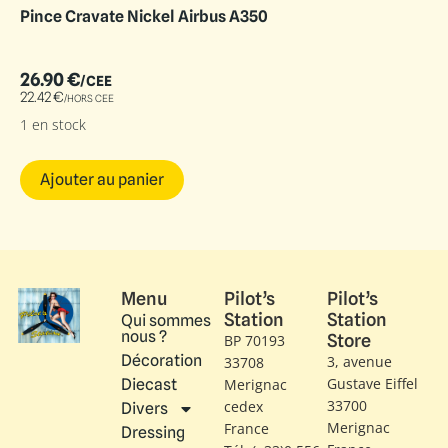
Pince Cravate Nickel Airbus A350
26.90
€
/CEE
22.42
€
/HORS CEE
1 en stock
Ajouter au panier
Menu
Pilot’s
Pilot’s
Station
Station
Qui sommes
nous ?
Store
BP 70193
Décoration
3, avenue
33708
Gustave Eiffel​
Diecast
Merignac
33700
cedex
Divers
Merignac
France
Dressing