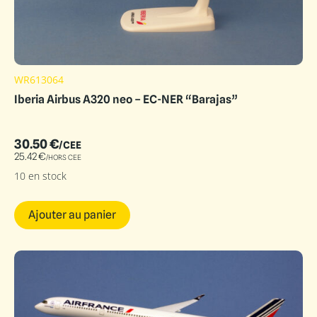
WR613064
Iberia Airbus A320 neo – EC-NER “Barajas”
30.50
€
/CEE
25.42
€
/HORS CEE
10 en stock
Ajouter au panier