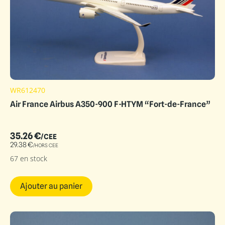
WR612470
Air France Airbus A350-900 F-HTYM “Fort-de-France”
35.26
€
/CEE
29.38
€
/HORS CEE
67 en stock
Ajouter au panier