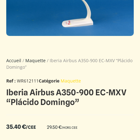
Accueil
/
Maquette
/ Iberia Airbus A350-900 EC-MXV “Plácido
Domingo”
Ref :
WR612111
Catégorie
Maquette
Iberia Airbus A350-900 EC-MXV
“Plácido Domingo”
35.40
€
/CEE
29.50
€
/HORS CEE