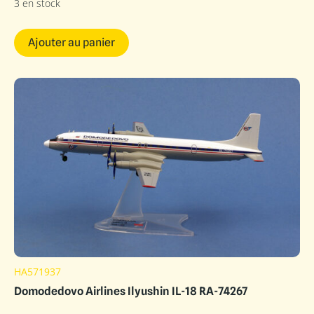
3 en stock
Ajouter au panier
HA571937
Domodedovo Airlines Ilyushin IL-18 RA-74267