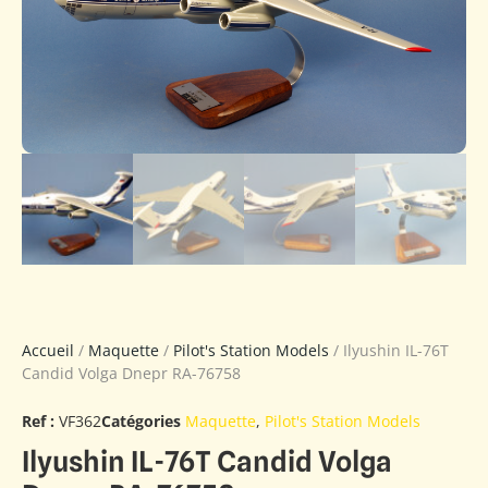
Accueil
/
Maquette
/
Pilot's Station Models
/ Ilyushin IL-76T
Candid Volga Dnepr RA-76758
Ref :
VF362
Catégories
Maquette
,
Pilot's Station Models
Ilyushin IL-76T Candid Volga