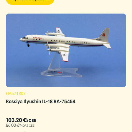
HA571807
Rossiya Ilyushin IL-18 RA-75454
103.20
€
/CEE
86.00
€
/HORS CEE