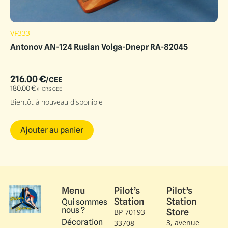
VF333
Antonov AN-124 Ruslan Volga-Dnepr RA-82045
216.00
€
/CEE
180.00
€
/HORS CEE
Bientôt à nouveau disponible
Ajouter au panier
Menu
Pilot’s
Pilot’s
Station
Station
Qui sommes
nous ?
Store
BP 70193
Décoration
3, avenue
33708