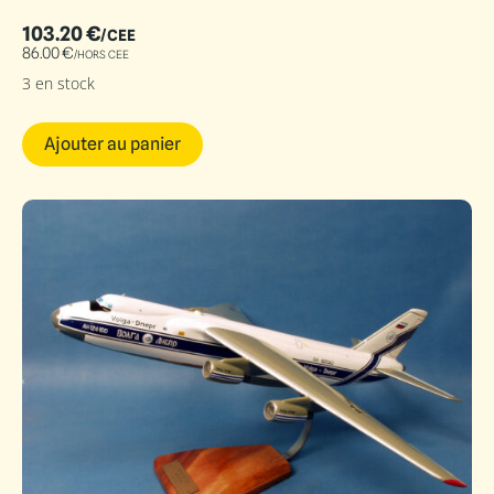
103.20
€
/CEE
86.00
€
/HORS CEE
3 en stock
Ajouter au panier