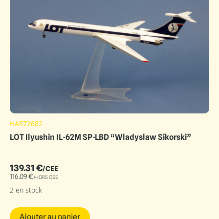
HA572682
LOT Ilyushin IL-62M SP-LBD “Wladyslaw Sikorski”
139.31
€
/CEE
116.09
€
/HORS CEE
2 en stock
Ajouter au panier