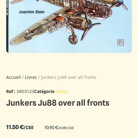
Accueil
/
Livres
/ Junkers Ju88 over all fronts
Ref :
SR03123
Catégorie
Livres
Junkers Ju88 over all fronts
11.50
€
/CEE
10.90
€
/HORS CEE