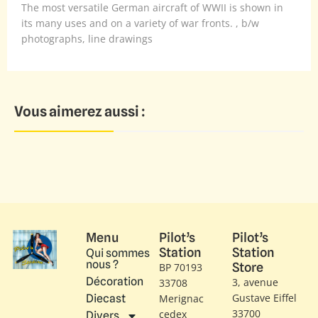
The most versatile German aircraft of WWII is shown in
its many uses and on a variety of war fronts. , b/w
photographs, line drawings
Vous aimerez aussi :
Menu
Pilot’s
Pilot’s
Station
Station
Qui sommes
nous ?
Store
BP 70193
Décoration
3, avenue
33708
Gustave Eiffel​
Diecast
Merignac
33700
cedex
Divers