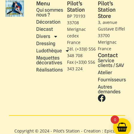
Menu
Pilot’s
Pilot’s
Station
Station
Qui sommes
nous ?
Store
BP 70193
Décoration
3, avenue
33708
Gustave Eiffel​
Diecast
Merignac
33700
cedex
Divers
Merignac
France
Dressing
France
Tél. (+33)0 556
Ludothèque
Contact
348 708
Maquettes
Service
Fax (+33)0 556
décoratives
clients / SAV
343 224
Réalisations
Atelier
Fournisseurs
Autres
demandes
0
Copyright © 2024 - Pilot’s Station - Creation : Epicure