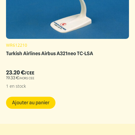
WR612210
Turkish Airlines Airbus A321neo TC-LSA
23.20
€
/CEE
19.33
€
/HORS CEE
1 en stock
Ajouter au panier