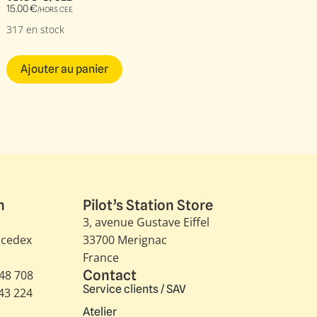
15.00
€
/HORS CEE
317 en stock
Ajouter au panier
n
Pilot’s Station Store
3, avenue Gustave Eiffel​
 cedex
33700 Merignac
France
Contact
348 708
Service clients / SAV
343 224
Atelier