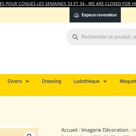
 POUR CONGES LES SEMAINES 33 ET 34 - WE ARE CLOSED FOR HO
Espace revendeur
Divers
Dressing
Ludothèque
Maquet
Accueil
Imagerie Décoration
/
/ A