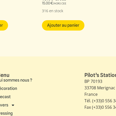
15.00
€
/HORS CEE
316 en stock
er
Ajouter au panier
enu
Pilot’s Statio
ui sommes nous ?
BP 70193
33708 Merignac
écoration
France
iecast
Tél. (+33)0 556 
ivers
Fax (+33)0 556 
ressing