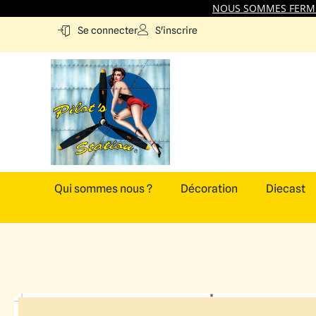
NOUS SOMMES FERMES
S'inscrire
Se connecter
Qui sommes nous ?
Décoration
Diecast