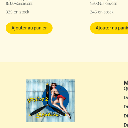
15.00
€
15.00
€
/HORS CEE
/HORS CEE
335 en stock
346 en stock
Ajouter au panier
Ajouter au pani
M
Q
D
D
D
D