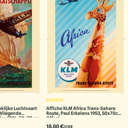
MAFK06
klijke Luchtvaart
Affiche KLM Africa Trans-Sahara
 Vliegende
Route, Paul Erkelens 1953, 50x70cm
ijga 1926, 50x70cm
Offset
18.00
€
/CEE