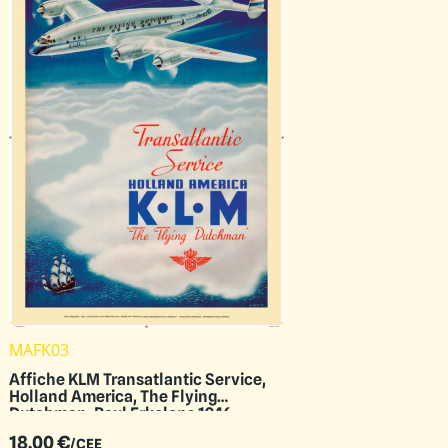
MAFK03
Affiche KLM Transatlantic Service,
Holland America, The Flying
Dutchman, Paul Erkelens 1946,
50x70cm Offset
18.00
€
/CEE