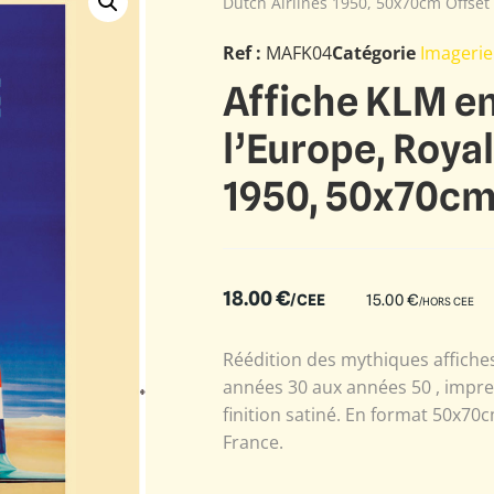
Dutch Airlines 1950, 50x70cm Offset
Ref :
MAFK04
Catégorie
Imagerie
Affiche KLM en
l’Europe, Royal
1950, 50x70cm
18.00
€
/CEE
15.00
€
/HORS CEE
Réédition des mythiques affiches 
années 30 aux années 50 , impre
finition satiné. En format 50x70c
France.