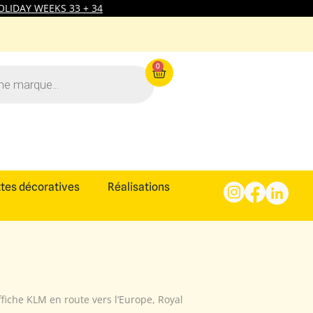
LIDAY WEEKS 33 + 34
0
tes décoratives
Réalisations
ffiche KLM en route vers l’Europe, Royal