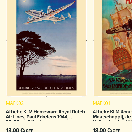
MAFK02
MAFK01
Affiche KLM Homeward Royal Dutch
Affiche KLM Konin
Air Lines, Paul Erkelens 1944,
Maatschappij, de
50x70cm Offset
Hollander, Jan W
Offset
18.00
€
18.00
€
/CEE
/CEE