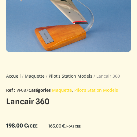
Accueil
/
Maquette
/
Pilot's Station Models
/ Lancair 360
Ref :
VF087
Catégories
Maquette
,
Pilot's Station Models
Lancair 360
198.00
€
/CEE
165.00
€
/HORS CEE