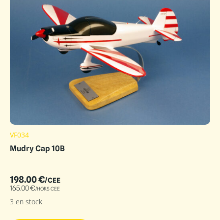
VF034
Mudry Cap 10B
198.00
€
/CEE
165.00
€
/HORS CEE
3 en stock