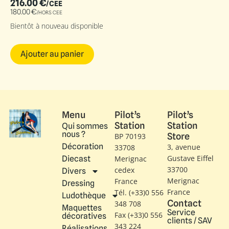
216.00
€
/CEE
180.00
€
/HORS CEE
Bientôt à nouveau disponible
Ajouter au panier
Menu
Pilot’s
Pilot’s
Station
Station
Qui sommes
nous ?
Store
BP 70193
Décoration
3, avenue
33708
Gustave Eiffel​
Diecast
Merignac
33700
cedex
Divers
Merignac
France
Dressing
France
Tél. (+33)0 556
Ludothèque
Contact
348 708
Maquettes
Service
Fax (+33)0 556
décoratives
clients / SAV
343 224
Réalisations