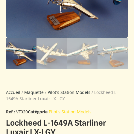
Accueil
/
Maquette
/
Pilot's Station Models
/ Lockheed L-
1649A Starliner Luxair LX-LGY
Ref :
VF020
Catégorie
Pilot's Station Models
Lockheed L-1649A Starliner
Luxair LX-LGY