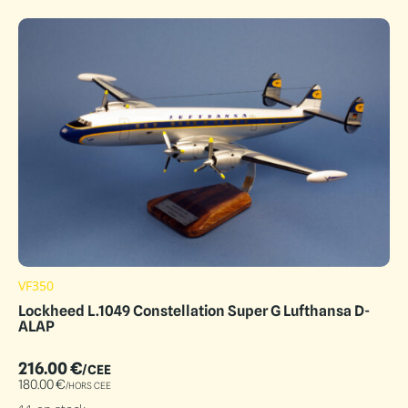
VF350
Lockheed L.1049 Constellation Super G Lufthansa D-
ALAP
216.00
€
/CEE
180.00
€
/HORS CEE