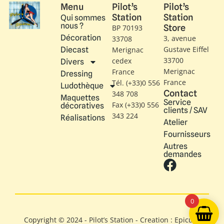
Menu
Pilot’s
Pilot’s
Station
Station
Qui sommes
nous ?
Store
BP 70193
Décoration
3, avenue
33708
Gustave Eiffel​
Diecast
Merignac
33700
cedex
Divers
Merignac
France
Dressing
France
Tél. (+33)0 556
Ludothèque
Contact
348 708
Maquettes
Service
Fax (+33)0 556
décoratives
clients / SAV
343 224
Réalisations
Atelier
Fournisseurs
Autres
demandes
0
Copyright © 2024 - Pilot’s Station - Creation : Epicure