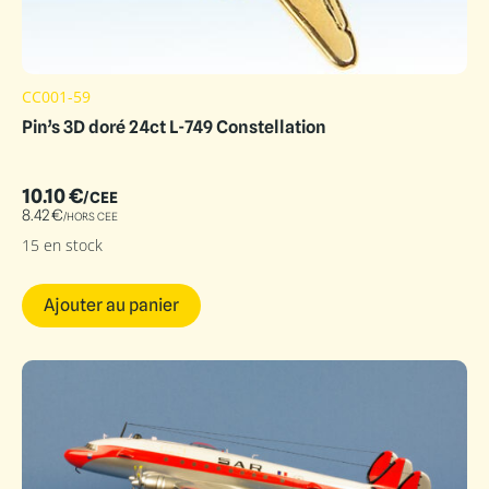
CC001-59
Pin’s 3D doré 24ct L-749 Constellation
10.10
€
/CEE
8.42
€
/HORS CEE
15 en stock
Ajouter au panier