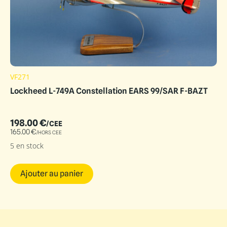
VF271
Lockheed L-749A Constellation EARS 99/SAR F-BAZT
198.00
€
/CEE
165.00
€
/HORS CEE
5 en stock
Ajouter au panier