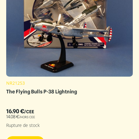
NR21253
The Flying Bulls P-38 Lightning
16.90
€
/CEE
14.08
€
/HORS CEE
Rupture de stock