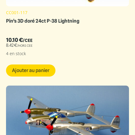
CC001-117
Pin’s 3D doré 24ct P-38 Lightning
10.10
€
/CEE
8.42
€
/HORS CEE
4 en stock
Ajouter au panier