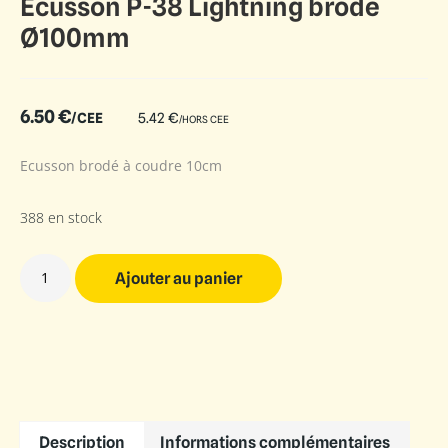
Écusson P-38 Lightning brodé
Ø100mm
6.50
€
/CEE
5.42
€
/HORS CEE
Ecusson brodé à coudre 10cm
388 en stock
Ajouter au panier
Description
Informations complémentaires