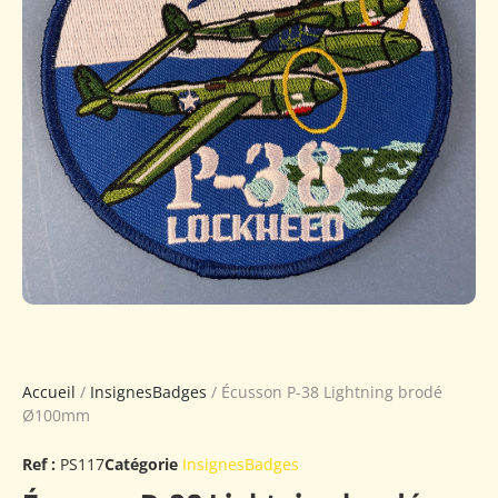
Accueil
/
InsignesBadges
/ Écusson P-38 Lightning brodé
Ø100mm
Ref :
PS117
Catégorie
InsignesBadges