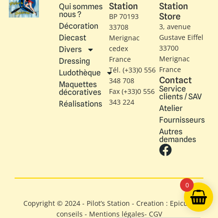
Station
Station
Qui sommes
nous ?
Store
BP 70193
Décoration
3, avenue
33708
Gustave Eiffel​
Diecast
Merignac
33700
cedex
Divers
Merignac
France
Dressing
France
Tél. (+33)0 556
Ludothèque
Contact
348 708
Maquettes
Service
Fax (+33)0 556
décoratives
clients / SAV
343 224
Réalisations
Atelier
Fournisseurs
Autres
demandes
0
Copyright © 2024 - Pilot’s Station - Creation : Epicure
conseils -
Mentions légales
-
CGV