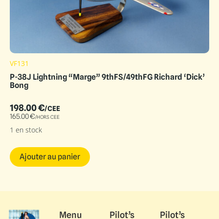
VF131
P-38J Lightning “Marge” 9thFS/49thFG Richard ‘Dick’
Bong
198.00
€
/CEE
165.00
€
/HORS CEE
1 en stock
Ajouter au panier
Menu
Pilot’s
Pilot’s