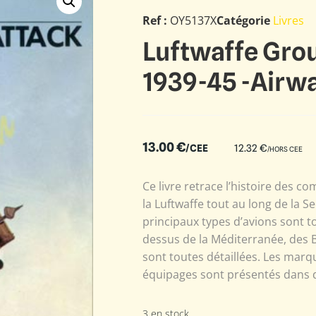
Ref :
OY5137X
Catégorie
Livres
Luftwaffe Grou
1939-45 -Airwa
13.00
€
/CEE
12.32
€
/HORS CEE
Ce livre retrace l’histoire des c
la Luftwaffe tout au long de la 
principaux types d’avions sont t
dessus de la Méditerranée, des B
sont toutes détaillées. Les marq
équipages sont présentés dans de
3 en stock