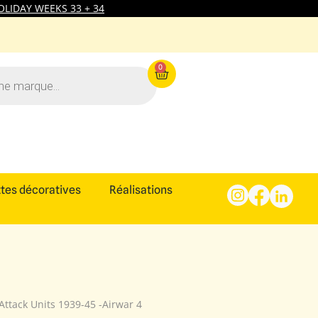
LIDAY WEEKS 33 + 34
0
tes décoratives
Réalisations
Attack Units 1939-45 -Airwar 4