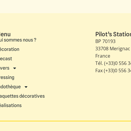
enu
Pilot’s Statio
ui sommes nous ?
BP 70193
33708 Merignac
écoration
France
iecast
Tél. (+33)0 556 
ivers
Fax (+33)0 556 
ressing
udothèque
aquettes décoratives
éalisations