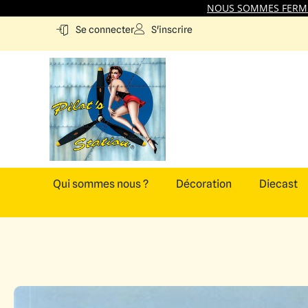
NOUS SOMMES FERMES
S'inscrire
Se connecter
Qui sommes nous ?
Décoration
Diecast