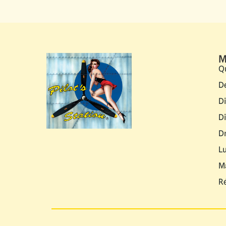
M
Q
D
D
D
D
L
M
R