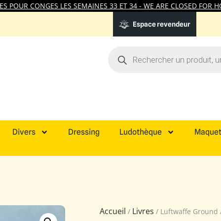
 POUR CONGES LES SEMAINES 33 ET 34 - WE ARE CLOSED FOR HO
Espace revendeur
Divers
Dressing
Ludothèque
Maquet
Accueil
Livres
/
/ Luftwaffe Ground 