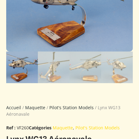
Accueil
/
Maquette
/
Pilot's Station Models
/ Lynx WG13
Aéronavale
Ref :
VF260
Catégories
Maquette
,
Pilot's Station Models