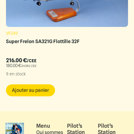
VF249
Super Frelon SA321G Flottille 32F
216.00
€
/CEE
180.00
€
/HORS CEE
9 en stock
Ajouter au panier
Menu
Pilot’s
Pilot’s
Station
Station
Qui sommes