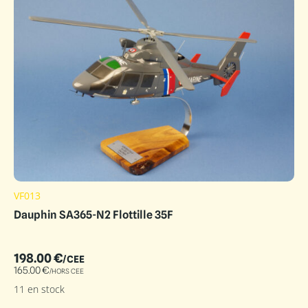
VF013
Dauphin SA365-N2 Flottille 35F
198.00
€
/CEE
165.00
€
/HORS CEE
11 en stock