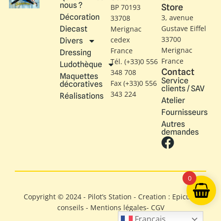
nous ?
Store
BP 70193
Décoration
3, avenue
33708
Gustave Eiffel​
Diecast
Merignac
33700
cedex
Divers
Merignac
France
Dressing
France
Tél. (+33)0 556
Ludothèque
Contact
348 708
Maquettes
Service
Fax (+33)0 556
décoratives
clients / SAV
343 224
Réalisations
Atelier
Fournisseurs
Autres
demandes
0
Copyright © 2024 - Pilot’s Station - Creation : Epicure
conseils -
Mentions légales
-
CGV
Français