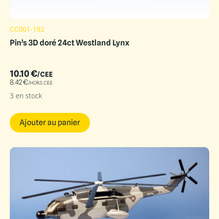
CC001-192
Pin’s 3D doré 24ct Westland Lynx
10.10
€
/CEE
8.42
€
/HORS CEE
3 en stock
Ajouter au panier