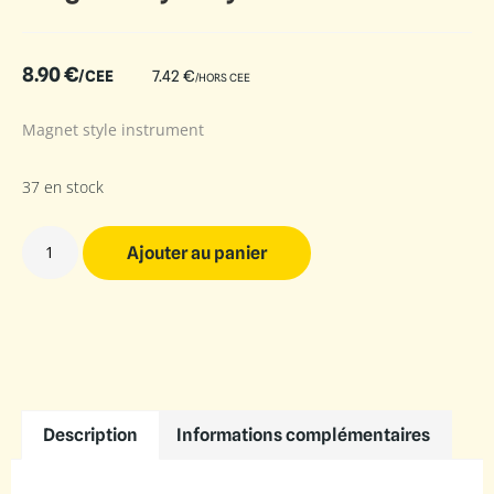
8.90
€
/CEE
7.42
€
/HORS CEE
Magnet style instrument
37 en stock
Ajouter au panier
Description
Informations complémentaires