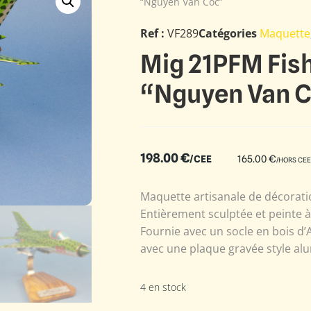
“Nguyen Van Coc”
Ref :
VF289
Catégories
Maquette
Mig 21PFM Fis
“Nguyen Van 
198.00
€
/CEE
165.00
€
/HORS CEE
Maquette artisanale de décoratio
Entièrement sculptée et peinte 
Fournie avec un socle en bois d’
avec une plaque gravée style alu
4 en stock