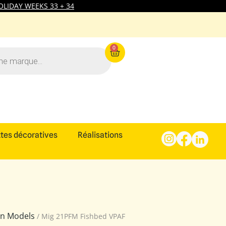
LIDAY WEEKS 33 + 34
0
tes décoratives
Réalisations
ion Models
/ Mig 21PFM Fishbed VPAF