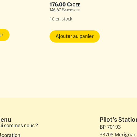
176.00
€
/CEE
146.67
€
/HORS CEE
10 en stock
er
Ajouter au panier
enu
Pilot’s Statio
ui sommes nous ?
BP 70193
33708 Merignac
écoration