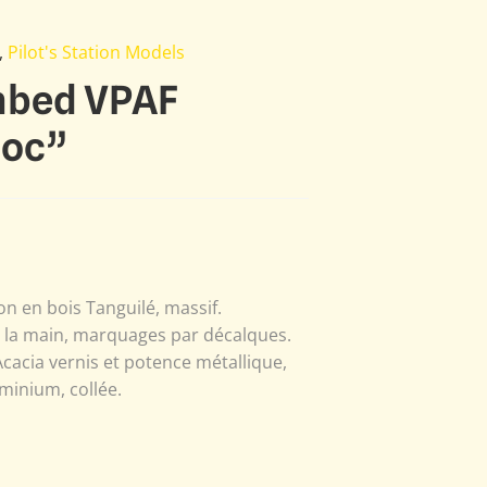
,
Pilot's Station Models
hbed VPAF
Coc”
n en bois Tanguilé, massif.
à la main, marquages par décalques.
Acacia vernis et potence métallique,
minium, collée.