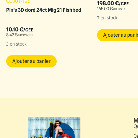
CC001-125
198.00
€
/CEE
165.00
€
/HORS CEE
Pin’s 3D doré 24ct Mig 21 Fishbed
7 en stock
10.10
€
/CEE
Ajouter au pani
8.42
€
/HORS CEE
3 en stock
Ajouter au panier
M
Q
D