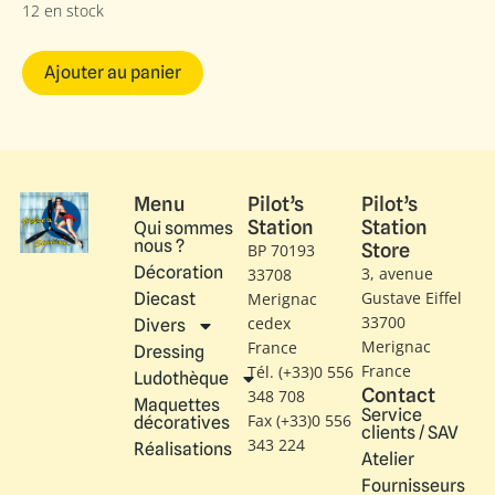
12 en stock
Ajouter au panier
Menu
Pilot’s
Pilot’s
Station
Station
Qui sommes
nous ?
Store
BP 70193
Décoration
3, avenue
33708
Gustave Eiffel​
Diecast
Merignac
33700
cedex
Divers
Merignac
France
Dressing
France
Tél. (+33)0 556
Ludothèque
Contact
348 708
Maquettes
Service
Fax (+33)0 556
décoratives
clients / SAV
343 224
Réalisations
Atelier
Fournisseurs