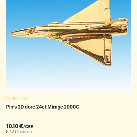
CC001-133
Pin’s 3D doré 24ct Mirage 2000C
10.10
€
/CEE
8.42
€
/HORS CEE