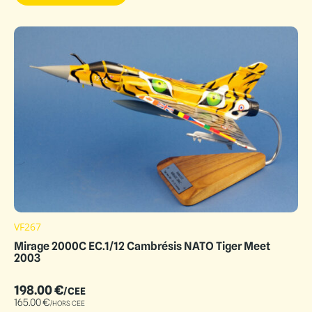
VF267
Mirage 2000C EC.1/12 Cambrésis NATO Tiger Meet
2003
198.00
€
/CEE
165.00
€
/HORS CEE