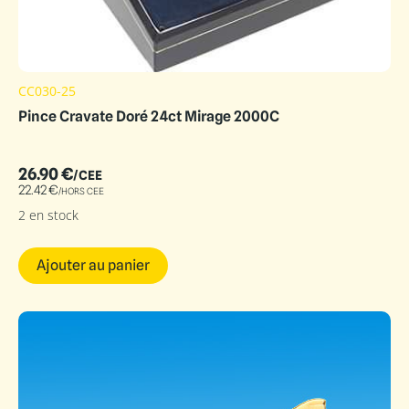
CC030-25
Pince Cravate Doré 24ct Mirage 2000C
26.90
€
/CEE
22.42
€
/HORS CEE
2 en stock
Ajouter au panier