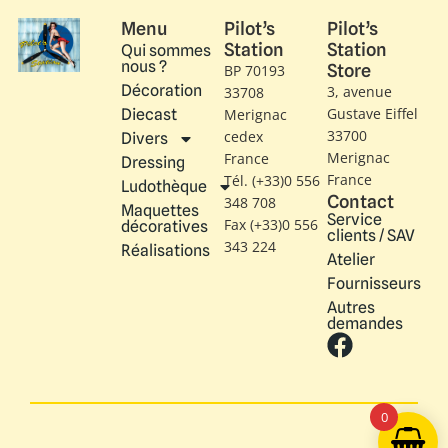
Menu
Pilot’s
Pilot’s
Station
Station
Qui sommes
nous ?
Store
BP 70193
Décoration
3, avenue
33708
Gustave Eiffel​
Diecast
Merignac
33700
cedex
Divers
Merignac
France
Dressing
France
Tél. (+33)0 556
Ludothèque
Contact
348 708
Maquettes
Service
Fax (+33)0 556
décoratives
clients / SAV
343 224
Réalisations
Atelier
Fournisseurs
Autres
demandes
0