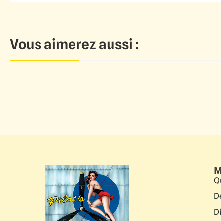
Vous aimerez aussi :
M
Q
D
D