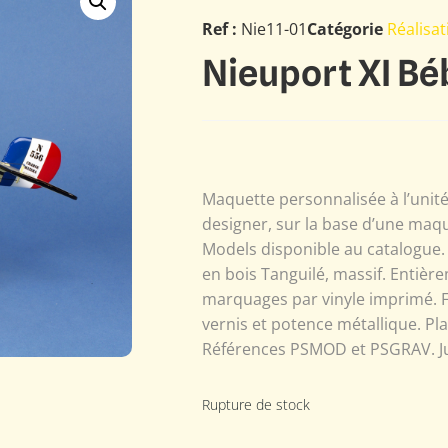
Ref :
Nie11-01
Catégorie
Réalisat
Nieuport XI Bé
Maquette personnalisée à l’unit
designer, sur la base d’une maqu
Models disponible au catalogue.
en bois Tanguilé, massif. Entière
marquages par vinyle imprimé. F
vernis et potence métallique. Pl
Références PSMOD et PSGRAV. J
Rupture de stock