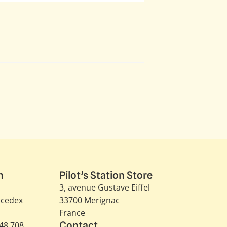
n
Pilot’s Station Store
3, avenue Gustave Eiffel​
 cedex
33700 Merignac
France
Contact
348 708