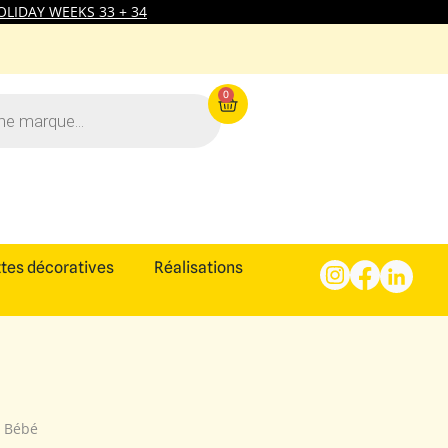
LIDAY WEEKS 33 + 34
0
tes décoratives
Réalisations
I Bébé