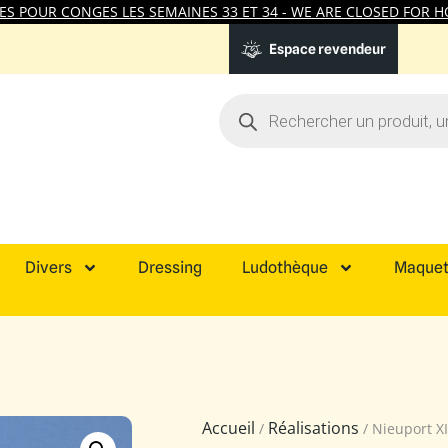
 POUR CONGES LES SEMAINES 33 ET 34 - WE ARE CLOSED FOR HO
Espace revendeur
Divers
Dressing
Ludothèque
Maquet
Accueil
Réalisations
/
/ Nieuport X