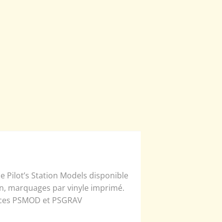
 Pilot’s Station Models disponible
in, marquages par vinyle imprimé.
rences PSMOD et PSGRAV