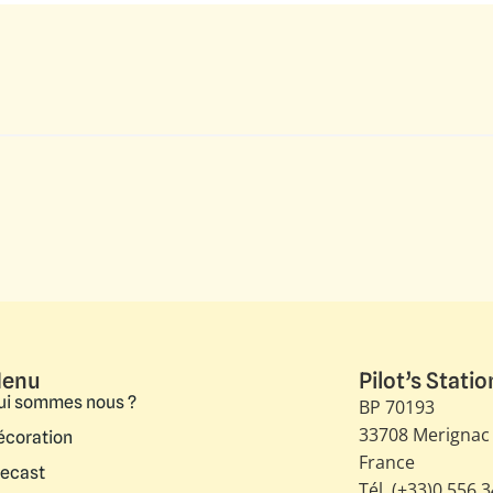
enu
Pilot’s Statio
ui sommes nous ?
BP 70193
33708 Merignac
écoration
France
iecast
Tél. (+33)0 556 