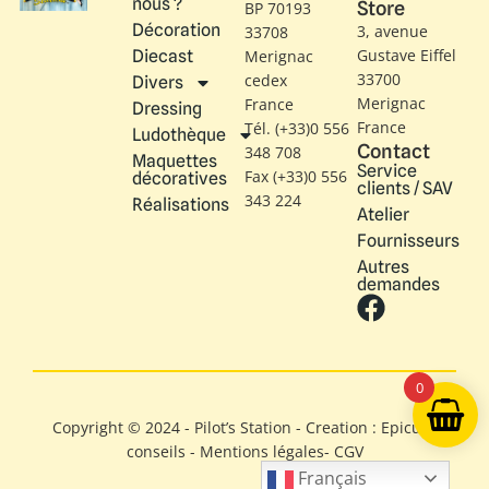
nous ?
Store
BP 70193
Décoration
3, avenue
33708
Gustave Eiffel​
Diecast
Merignac
33700
cedex
Divers
Merignac
France
Dressing
France
Tél. (+33)0 556
Ludothèque
Contact
348 708
Maquettes
Service
Fax (+33)0 556
décoratives
clients / SAV
343 224
Réalisations
Atelier
Fournisseurs
Autres
demandes
0
Copyright © 2024 - Pilot’s Station - Creation : Epicure
conseils -
Mentions légales
-
CGV
Français