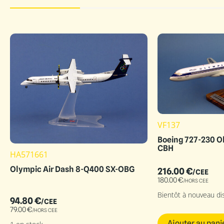
VF137
Boeing 727-230 O
CBH
HA571661
Olympic Air Dash 8-Q400 SX-OBG
216.00
€
/CEE
180.00
€
/HORS CEE
Bientôt à nouveau di
94.80
€
/CEE
79.00
€
/HORS CEE
Ajouter au pani