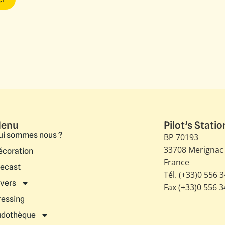
enu
Pilot’s Statio
ui sommes nous ?
BP 70193
33708 Merignac
écoration
France
iecast
Tél. (+33)0 556 
ivers
Fax (+33)0 556 
ressing
udothèque