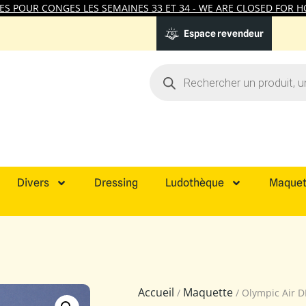
 POUR CONGES LES SEMAINES 33 ET 34 - WE ARE CLOSED FOR HO
Espace revendeur
Divers
Dressing
Ludothèque
Maquet
Accueil
Maquette
/
/ Olympic Air D