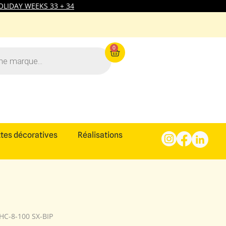
LIDAY WEEKS 33 + 34
0
tes décoratives
Réalisations
HC-8-100 SX-BIP