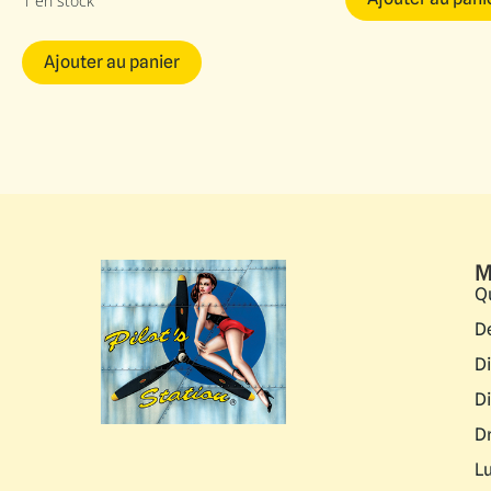
1 en stock
Ajouter au panier
M
Q
D
D
D
D
L