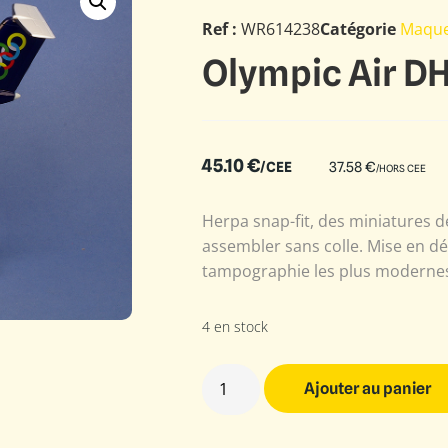
Ref :
WR614238
Catégorie
Maque
Olympic Air D
45.10
€
/CEE
37.58
€
/HORS CEE
Herpa snap-fit, des miniatures de
assembler sans colle. Mise en d
tampographie les plus modernes.
4 en stock
Ajouter au panier