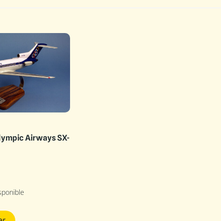
lympic Airways SX-
sponible
er