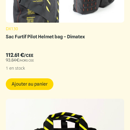
DX130
Sac Furtif Pilot Helmet bag – Dimatex
112.61
€
/CEE
93.84
€
/HORS CEE
1 en stock
Ajouter au panier