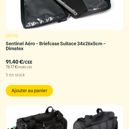
DX110
Sentinel Aéro – Briefcase Suitace 34x26x5cm –
Dimatex
91.40
€
/CEE
76.17
€
/HORS CEE
5 en stock
Ajouter au panier