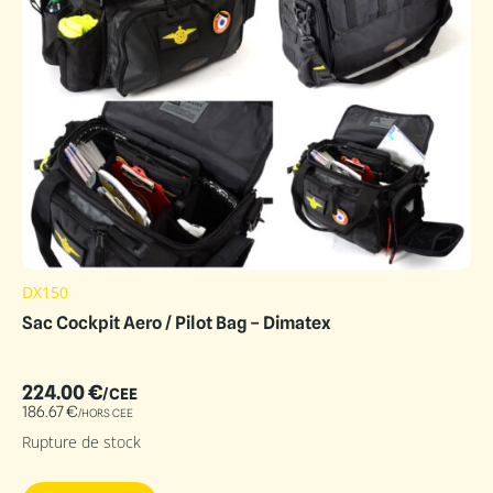
DX150
Sac Cockpit Aero / Pilot Bag – Dimatex
224.00
€
/CEE
186.67
€
/HORS CEE
Rupture de stock