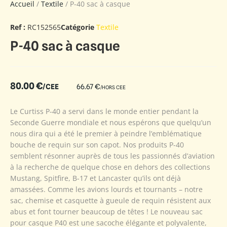
Accueil
/
Textile
/ P-40 sac à casque
Ref :
RC152565
Catégorie
Textile
P-40 sac à casque
80.00
€
/CEE
66.67
€
/HORS CEE
Le Curtiss P-40 a servi dans le monde entier pendant la
Seconde Guerre mondiale et nous espérons que quelqu’un
nous dira qui a été le premier à peindre l’emblématique
bouche de requin sur son capot. Nos produits P-40
semblent résonner auprès de tous les passionnés d’aviation
à la recherche de quelque chose en dehors des collections
Mustang, Spitfire, B-17 et Lancaster qu’ils ont déjà
amassées. Comme les avions lourds et tournants – notre
sac, chemise et casquette à gueule de requin résistent aux
abus et font tourner beaucoup de têtes ! Le nouveau sac
pour casque P40 est une sacoche élégante et polyvalente,