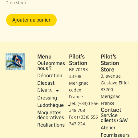
2 en stock
Ajouter au panier
Menu
Pilot’s
Pilot’s
Station
Station
Qui sommes
nous ?
Store
BP 70193
Décoration
3, avenue
33708
Gustave Eiffel​
Diecast
Merignac
33700
cedex
Divers
Merignac
France
Dressing
France
Tél. (+33)0 556
Ludothèque
Contact
348 708
Maquettes
Service
Fax (+33)0 556
décoratives
clients / SAV
343 224
Réalisations
Atelier
Fournisseurs