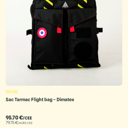
DX120
Sac Tarmac Flight bag – Dimatex
95.70
€
/CEE
79.75
€
/HORS CEE