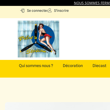
NOUS SOMMES FERMES
S'inscrire
Se connecter
Qui sommes nous ?
Décoration
Diecast