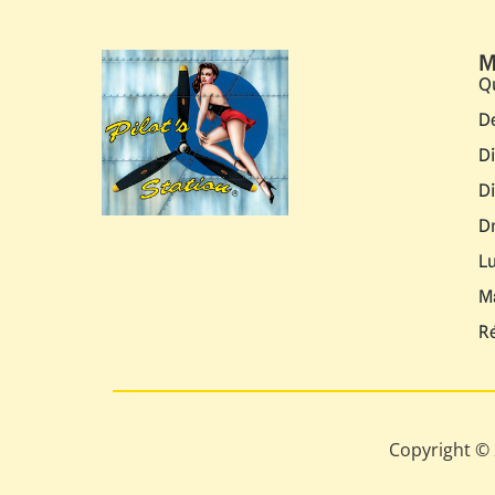
M
Q
D
D
D
D
L
M
R
Copyright © 2