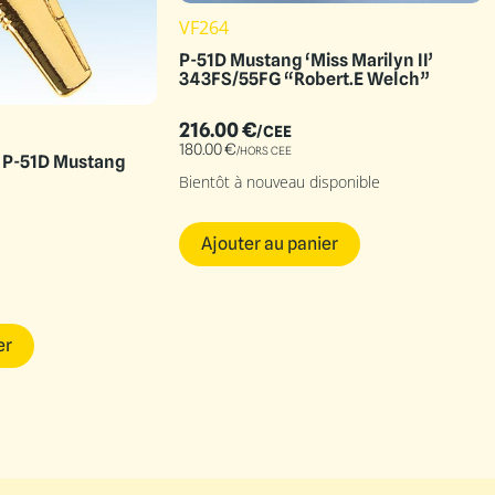
VF264
P-51D Mustang ‘Miss Marilyn II’
343FS/55FG “Robert.E Welch”
216.00
€
/CEE
180.00
€
/HORS CEE
t P-51D Mustang
Bientôt à nouveau disponible
Ajouter au panier
er