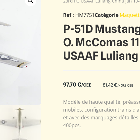
23rd FG USAAF Luliang China Jan 19
Ref :
HM7751
Catégorie
Maquett
P-51D Mustang 
O. McComas 11
USAAF Luliang
97.70
€
/CEE
81.42
€
/HORS CEE
Modèle de haute qualité, préass
mobiles, configuration trains d’a
et avec des marquages détaillés. E
400pcs.