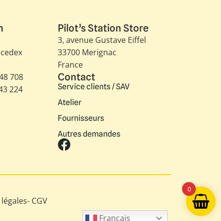
n
Pilot’s Station Store
3, avenue Gustave Eiffel​
 cedex
33700 Merignac
France
Contact
348 708
Service clients / SAV
343 224
Atelier
Fournisseurs
Autres demandes
0
légales
-
CGV
Français