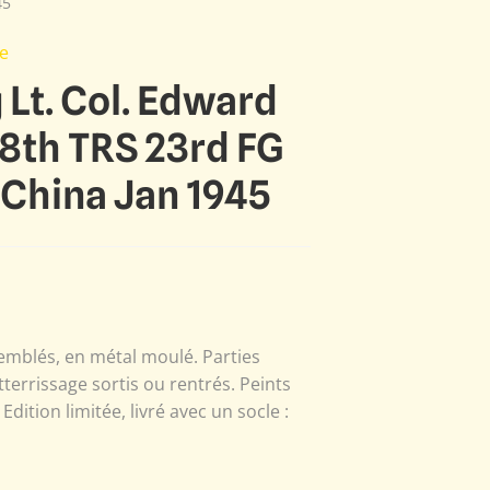
45
e
Lt. Col. Edward
8th TRS 23rd FG
 China Jan 1945
emblés, en métal moulé. Parties
tterrissage sortis ou rentrés. Peints
dition limitée, livré avec un socle :