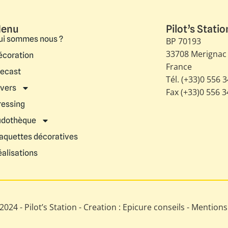
enu
Pilot’s Statio
ui sommes nous ?
BP 70193
33708 Merignac
écoration
France
iecast
Tél. (+33)0 556 
ivers
Fax (+33)0 556 
ressing
udothèque
aquettes décoratives
éalisations
024 - Pilot’s Station - Creation : Epicure conseils -
Mentions 