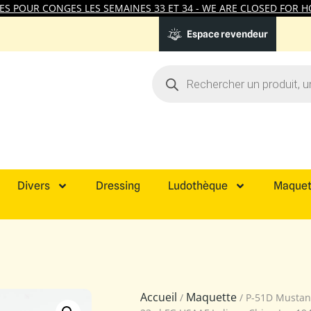
 POUR CONGES LES SEMAINES 33 ET 34 - WE ARE CLOSED FOR HO
Espace revendeur
Divers
Dressing
Ludothèque
Maquet
Accueil
Maquette
/
/ P-51D Mustan