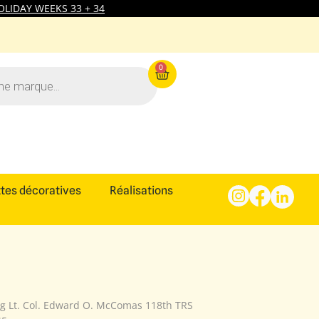
LIDAY WEEKS 33 + 34
0
tes décoratives
Réalisations
g Lt. Col. Edward O. McComas 118th TRS