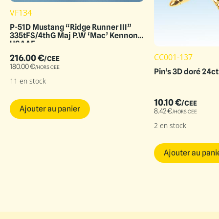
VF134
P-51D Mustang “Ridge Runner III”
335tFS/4thG Maj P.W ‘Mac’ Kennon
USAAF
CC001-137
216.00
€
/CEE
180.00
€
/HORS CEE
Pin’s 3D doré 24c
11 en stock
10.10
€
/CEE
Ajouter au panier
8.42
€
/HORS CEE
2 en stock
Ajouter au pani