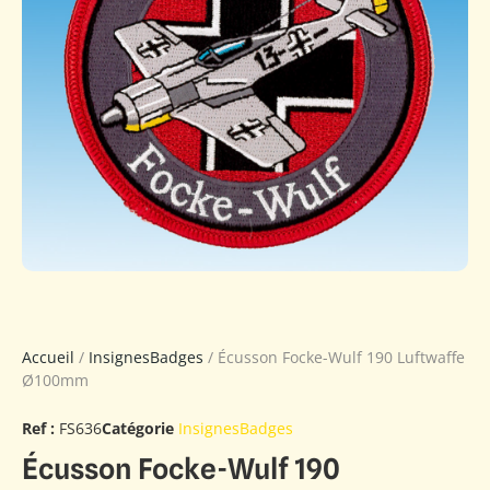
Accueil
/
InsignesBadges
/ Écusson Focke-Wulf 190 Luftwaffe
Ø100mm
Ref :
FS636
Catégorie
InsignesBadges
Écusson Focke-Wulf 190