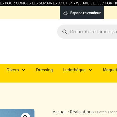
 POUR CONGES LES SEMAINES 33 ET 34 - WE ARE CLOSED FOR HO
Espace revendeur
Divers
Dressing
Ludothèque
Maquet
Accueil
Réalisations
/
/ Patch Fren