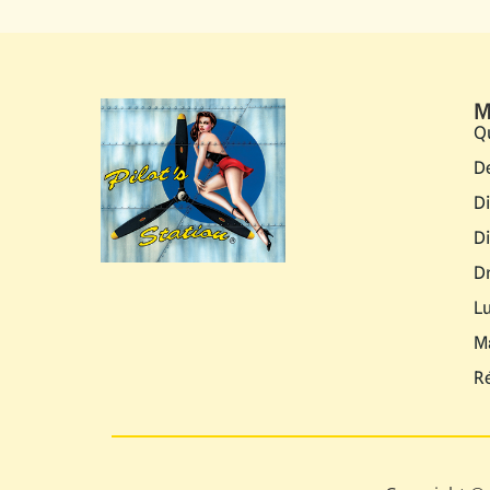
M
Q
D
D
D
D
L
M
R