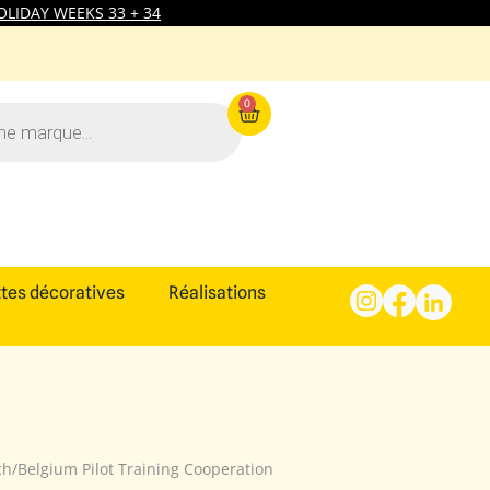
LIDAY WEEKS 33 + 34
0
tes décoratives
Réalisations
ch/Belgium Pilot Training Cooperation