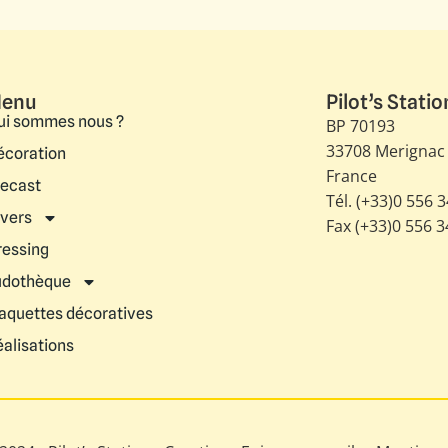
enu
Pilot’s Statio
ui sommes nous ?
BP 70193
33708 Merignac
écoration
France
iecast
Tél. (+33)0 556 
ivers
Fax (+33)0 556 
ressing
udothèque
aquettes décoratives
éalisations