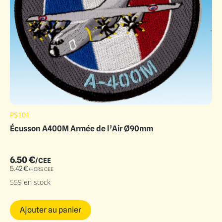
PS101
Écusson A400M Armée de l’Air Ø90mm
6.50
€
/CEE
5.42
€
/HORS CEE
559 en stock
Ajouter au panier