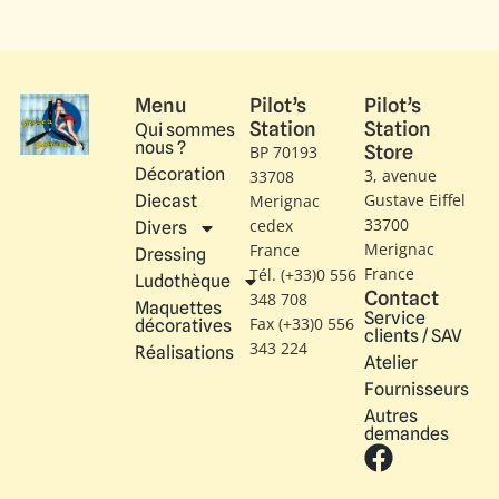
Menu
Pilot’s
Pilot’s
Station
Station
Qui sommes
nous ?
Store
BP 70193
Décoration
3, avenue
33708
Gustave Eiffel​
Diecast
Merignac
33700
cedex
Divers
Merignac
France
Dressing
France
Tél. (+33)0 556
Ludothèque
Contact
348 708
Maquettes
Service
Fax (+33)0 556
décoratives
clients / SAV
343 224
Réalisations
Atelier
Fournisseurs
Autres
demandes