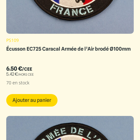
PS109
Écusson EC725 Caracal Armée de l’Air brodé Ø100mm
6.50
€
/CEE
5.42
€
/HORS CEE
70 en stock
Ajouter au panier