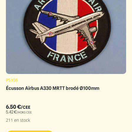
PS108
Écusson Airbus A330 MRTT brodé Ø100mm
6.50
€
/CEE
5.42
€
/HORS CEE
211 en stock