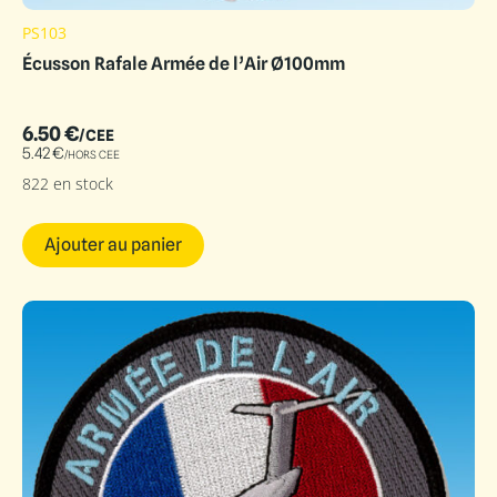
PS103
Écusson Rafale Armée de l’Air Ø100mm
6.50
€
/CEE
5.42
€
/HORS CEE
822 en stock
Ajouter au panier