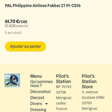
PAL Philippine Airlines Fokker 27 PI-C516
61.70
€
/CEE
51.42
€
/HORS CEE
5 en stock
Ajouter au panier
Menu
Pilot’s
Pilot’s
Station
Station
Qui sommes
nous ?
Store
BP 70193
Décoration
3, avenue
33708
Gustave Eiffel​
Diecast
Merignac
33700
cedex
Divers
Merignac
France
Dressing