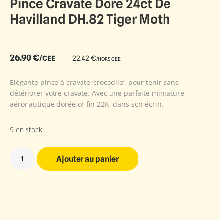
Pince Cravate Doré 24ct De
Havilland DH.82 Tiger Moth
26.90
€
/CEE
22.42
€
/HORS CEE
Elégante pince à cravate ‘crocodile’, pour tenir sans
détériorer votre cravate. Avec une parfaite miniature
aéronautique dorée or fin 22K, dans son écrin.
9 en stock
Ajouter au panier