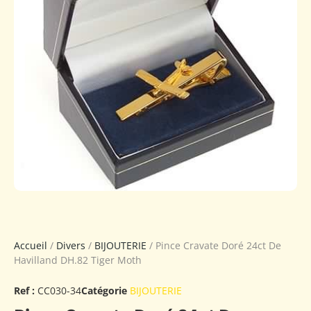
Accueil
/
Divers
/
BIJOUTERIE
/ Pince Cravate Doré 24ct De
Havilland DH.82 Tiger Moth
Ref :
CC030-34
Catégorie
BIJOUTERIE