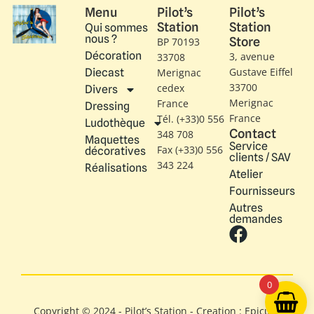
Menu
Pilot’s
Pilot’s
Station
Station
Qui sommes
nous ?
Store
BP 70193
Décoration
3, avenue
33708
Gustave Eiffel​
Diecast
Merignac
33700
cedex
Divers
Merignac
France
Dressing
France
Tél. (+33)0 556
Ludothèque
Contact
348 708
Maquettes
Service
Fax (+33)0 556
décoratives
clients / SAV
343 224
Réalisations
Atelier
Fournisseurs
Autres
demandes
0
Copyright © 2024 - Pilot’s Station - Creation : Epicure