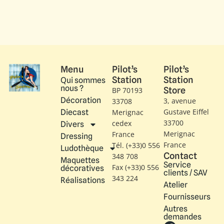
Menu
Pilot’s
Pilot’s
Station
Station
Qui sommes
nous ?
Store
BP 70193
Décoration
3, avenue
33708
Gustave Eiffel​
Diecast
Merignac
33700
cedex
Divers
Merignac
France
Dressing
France
Tél. (+33)0 556
Ludothèque
Contact
348 708
Maquettes
Service
Fax (+33)0 556
décoratives
clients / SAV
343 224
Réalisations
Atelier
Fournisseurs
Autres
demandes