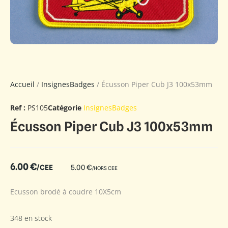
Accueil
/
InsignesBadges
/ Écusson Piper Cub J3 100x53mm
Ref :
PS105
Catégorie
InsignesBadges
Écusson Piper Cub J3 100x53mm
6.00
€
/CEE
5.00
€
/HORS CEE
Ecusson brodé à coudre 10X5cm
348 en stock