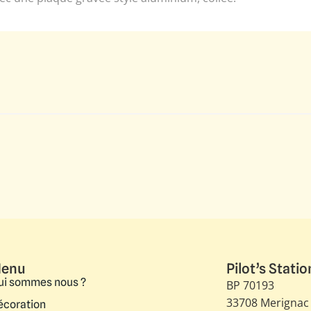
enu
Pilot’s Statio
ui sommes nous ?
BP 70193
33708 Merignac
écoration