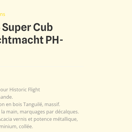
ons
5 Super Cub
uchtmacht PH-
our Historic Flight
mande.
n en bois Tanguilé, massif.
à la main, marquages par décalques.
Acacia vernis et potence métallique,
minium, collée.