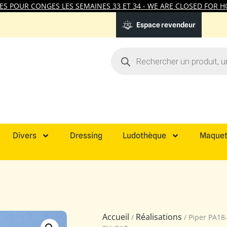
 POUR CONGES LES SEMAINES 33 ET 34 - WE ARE CLOSED FOR HO
Espace revendeur
Divers
Dressing
Ludothèque
Maquet
Accueil
Réalisations
/
/ Piper PA18