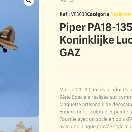
PH-GAZ
Ref :
VFS038
Catégorie
Réalisati
Piper PA18-13
Koninklijke L
GAZ
Mars 2020, 10 unités produites p
Série Spéciale réalisée sur com
Maquette artisanale de décoratio
Entièrement sculptée et peinte 
Fournie avec un socle en bois d’
avec une plaque gravée style alu