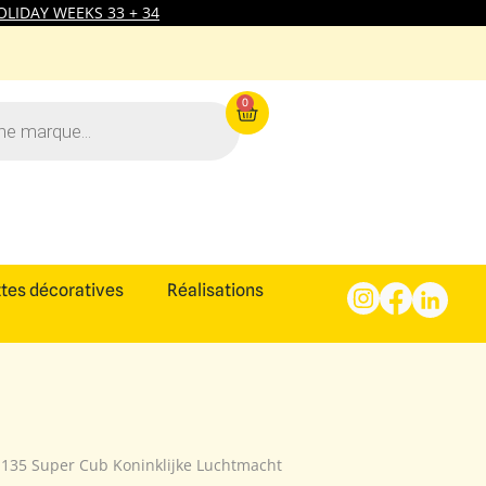
LIDAY WEEKS 33 + 34
0
tes décoratives
Réalisations
-135 Super Cub Koninklijke Luchtmacht