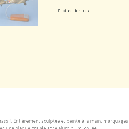
Rupture de stock
assif. Entièrement sculptée et peinte à la main, marquages
vec une plaque gravée style aluminium, collée.