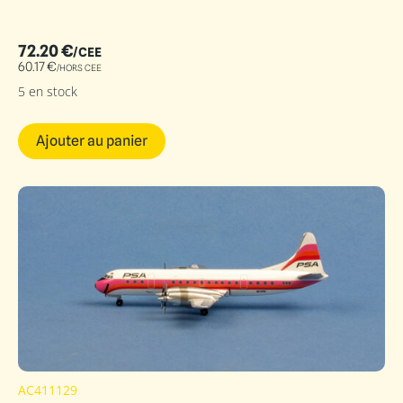
72.20
€
/CEE
60.17
€
/HORS CEE
5 en stock
Ajouter au panier
AC411129