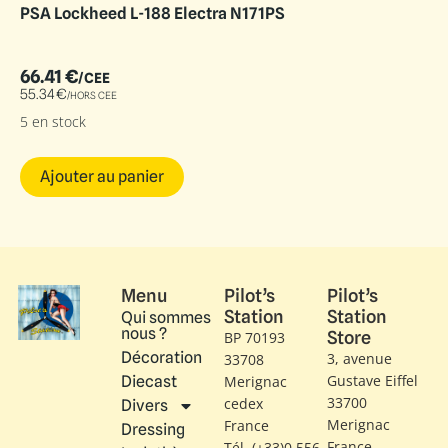
PSA Lockheed L-188 Electra N171PS
66.41
€
/CEE
55.34
€
/HORS CEE
5 en stock
Ajouter au panier
Menu
Pilot’s
Pilot’s
Station
Station
Qui sommes
nous ?
Store
BP 70193
Décoration
3, avenue
33708
Gustave Eiffel​
Diecast
Merignac
33700
cedex
Divers
Merignac
France
Dressing
France
Tél. (+33)0 556