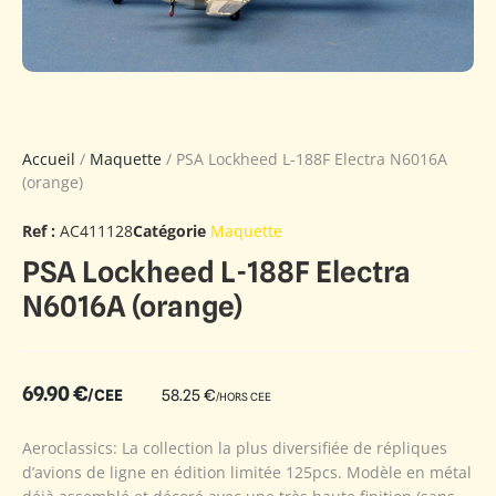
Accueil
/
Maquette
/ PSA Lockheed L-188F Electra N6016A
(orange)
Ref :
AC411128
Catégorie
Maquette
PSA Lockheed L-188F Electra
N6016A (orange)
69.90
€
/CEE
58.25
€
/HORS CEE
Aeroclassics: La collection la plus diversifiée de répliques
d’avions de ligne en édition limitée 125pcs. Modèle en métal