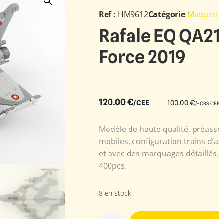
Ref :
HM9612
Catégorie
Maquett
Rafale EQ QA21
Force 2019
120.00
€
/CEE
100.00
€
/HORS CE
Modèle de haute qualité, préass
mobiles, configuration trains d’a
et avec des marquages détaillés. E
400pcs.
8 en stock