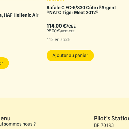
Rafale C EC-5/330 Côte d’Argent
“NATO Tiger Meet 2012”
, HAF Hellenic Air
114.00
€
/CEE
95.00
€
/HORS CEE
112 en stock
Ajouter au panier
er
enu
Pilot’s Statio
ui sommes nous ?
BP 70193