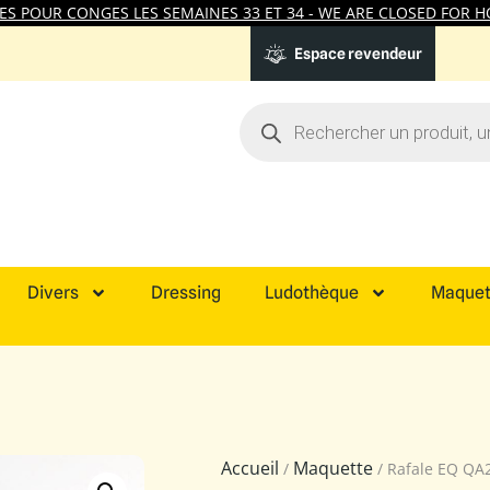
 POUR CONGES LES SEMAINES 33 ET 34 - WE ARE CLOSED FOR HO
Espace revendeur
Divers
Dressing
Ludothèque
Maquet
Accueil
Maquette
/
/ Rafale EQ QA2