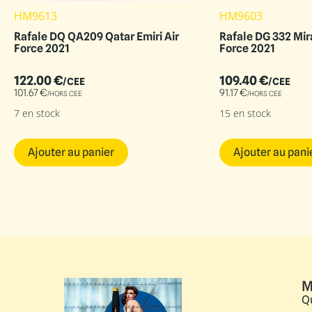
HM9613
HM9603
Rafale DQ QA209 Qatar Emiri Air
Rafale DG 332 Mira
Force 2021
Force 2021
122.00
€
109.40
€
/CEE
/CEE
101.67
€
91.17
€
/HORS CEE
/HORS CEE
7 en stock
15 en stock
Ajouter au panier
Ajouter au pani
M
Q