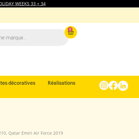
LIDAY WEEKS 33 + 34
0
tes décoratives
Réalisations
10, Qatar Emiri Air Force 2019