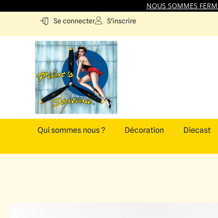
NOUS SOMMES FERMES
S'inscrire
Se connecter
Qui sommes nous ?
Décoration
Diecast