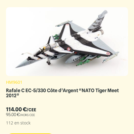
HM9601
Rafale C EC-5/330 Côte d’Argent “NATO Tiger Meet
2012”
114.00
€
/CEE
95.00
€
/HORS CEE
112 en stock