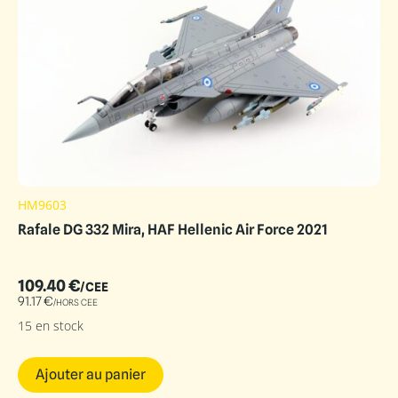
HM9603
Rafale DG 332 Mira, HAF Hellenic Air Force 2021
109.40
€
/CEE
91.17
€
/HORS CEE
15 en stock
Ajouter au panier