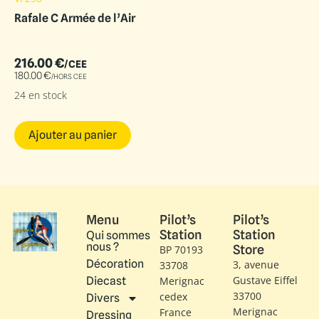
Rafale C Armée de l’Air
216.00
€
/CEE
180.00
€
/HORS CEE
24 en stock
Ajouter au panier
Menu
Pilot’s
Pilot’s
Station
Station
Qui sommes
nous ?
Store
BP 70193
Décoration
3, avenue
33708
Gustave Eiffel​
Diecast
Merignac
33700
cedex
Divers
Merignac
France
Dressing