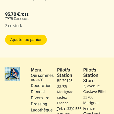
95.70
€
/CEE
79.75
€
/HORS CEE
2 en stock
Ajouter au panier
Menu
Pilot’s
Pilot’s
Station
Station
Qui sommes
nous ?
Store
BP 70193
Décoration
3, avenue
33708
Gustave Eiffel​
Diecast
Merignac
33700
cedex
Divers
Merignac
France
Dressing
France
Tél. (+33)0 556
Ludothèque
Contact