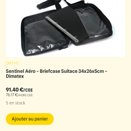
DX110
Sentinel Aéro – Briefcase Suitace 34x26x5cm –
Dimatex
91.40
€
/CEE
76.17
€
/HORS CEE
5 en stock
Ajouter au panier