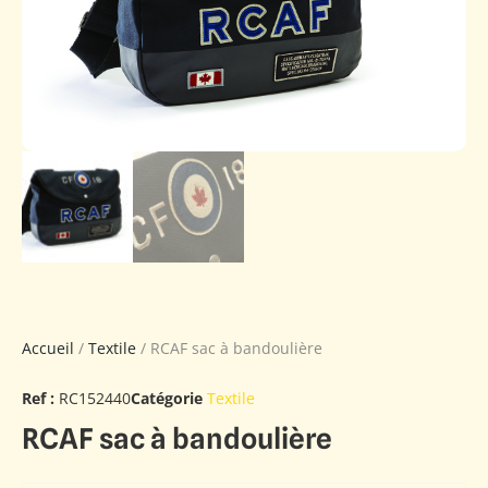
Accueil
/
Textile
/ RCAF sac à bandoulière
Ref :
RC152440
Catégorie
Textile
RCAF sac à bandoulière