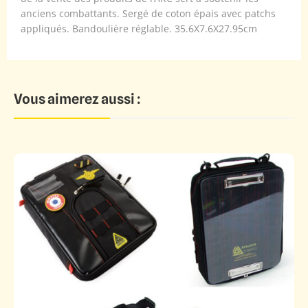
anciens combattants. Sergé de coton épais avec patchs
appliqués. Bandoulière réglable. 35.6X7.6X27.95cm
Vous aimerez aussi :