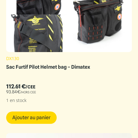
DX130
Sac Furtif Pilot Helmet bag – Dimatex
112.61
€
/CEE
93.84
€
/HORS CEE
1 en stock
Ajouter au panier