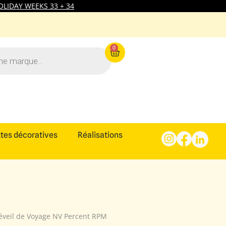
LIDAY WEEKS 33 + 34
0
tes décoratives
Réalisations
éveil de Voyage NV Percent RPM