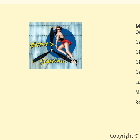
M
Q
D
D
D
D
L
M
R
Copyright © 2