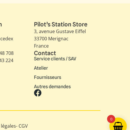
n
Pilot’s Station Store
3, avenue Gustave Eiffel​
 cedex
33700 Merignac
France
Contact
348 708
Service clients / SAV
343 224
Atelier
Fournisseurs
Autres demandes
0
légales
-
CGV