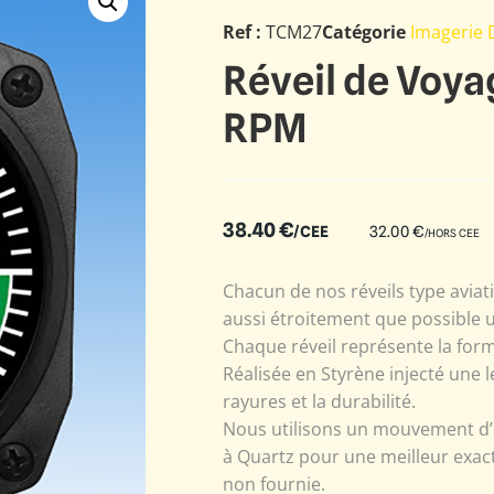
Ref :
TCM27
Catégorie
Imagerie 
Réveil de Voya
RPM
38.40
€
/CEE
32.00
€
/HORS CEE
Chacun de nos réveils type aviat
aussi étroitement que possible u
Chaque réveil représente la form
Réalisée en Styrène injecté une l
rayures et la durabilité.
Nous utilisons un mouvement d’
à Quartz pour une meilleur exact
non fournie.