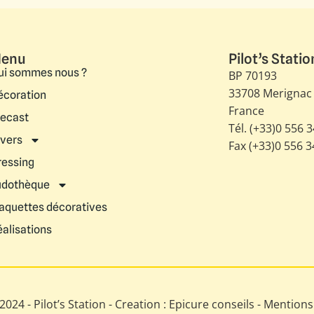
enu
Pilot’s Statio
ui sommes nous ?
BP 70193
33708 Merignac
écoration
France
iecast
Tél. (+33)0 556 
ivers
Fax (+33)0 556 
ressing
udothèque
aquettes décoratives
éalisations
024 - Pilot’s Station - Creation : Epicure conseils -
Mentions 