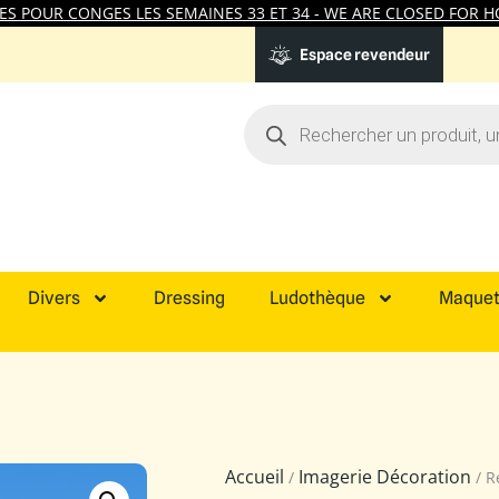
 POUR CONGES LES SEMAINES 33 ET 34 - WE ARE CLOSED FOR HO
Espace revendeur
Divers
Dressing
Ludothèque
Maquet
Accueil
Imagerie Décoration
/
/ R