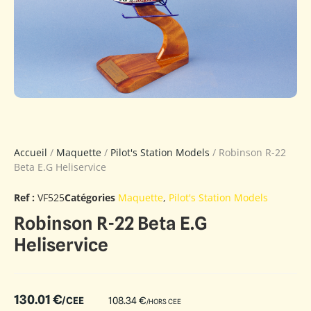
Accueil
/
Maquette
/
Pilot's Station Models
/ Robinson R-22
Beta E.G Heliservice
Ref :
VF525
Catégories
Maquette
,
Pilot's Station Models
Robinson R-22 Beta E.G
Heliservice
130.01
€
/CEE
108.34
€
/HORS CEE